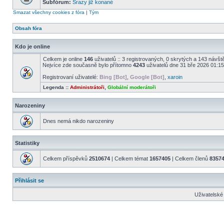
Subfórum:
Srazy již konané
Smazat všechny cookies z fóra
|
Tým
Obsah fóra
Kdo je online
Celkem je online
146
uživatelů :: 3 registrovaných, 0 skrytých a 143 návště
Nejvíce zde současně bylo přítomno
4243
uživatelů dne 31 bře 2026 01:15
Registrovaní uživatelé:
Bing [Bot]
,
Google [Bot]
,
xaroin
Legenda ::
Administrátoři
,
Globální moderátoři
Narozeniny
Dnes nemá nikdo narozeniny
Statistiky
Celkem příspěvků
2510674
| Celkem témat
1657405
| Celkem členů
8357
Přihlásit se
Uživatelské