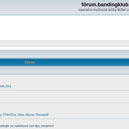
fórum.bandingklub
operační možnosti léčby těžké o
Fórum
odu fora
y
,
Přáníčka
,
Vtipy
,
Bazar
,
Receptář
 nebojte se nabídnout své tipy ostatním!