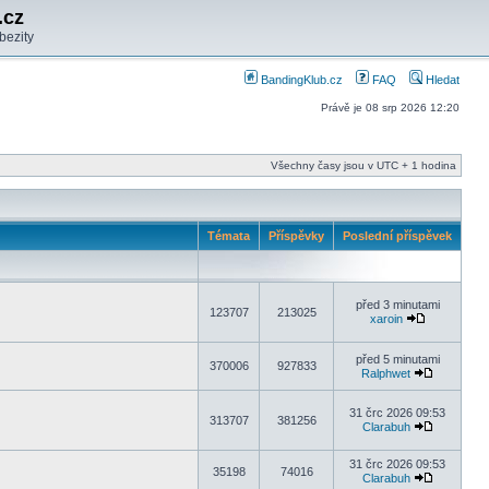
.cz
bezity
BandingKlub.cz
FAQ
Hledat
Právě je 08 srp 2026 12:20
Všechny časy jsou v UTC + 1 hodina
Témata
Příspěvky
Poslední příspěvek
před 3 minutami
123707
213025
xaroin
před 5 minutami
370006
927833
Ralphwet
31 črc 2026 09:53
313707
381256
Clarabuh
31 črc 2026 09:53
35198
74016
Clarabuh