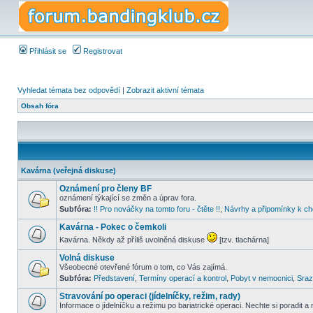
Přihlásit se
Registrovat
Vyhledat témata bez odpovědí
|
Zobrazit aktivní témata
Obsah fóra
Kavárna (veřejná diskuse)
Oznámení pro členy BF
oznámení týkající se změn a úprav fora.
Subfóra:
!! Pro nováčky na tomto foru - čtěte !!
,
Návrhy a připomínky k ch
Kavárna - Pokec o čemkoli
Kavárna. Někdy až příliš uvolněná diskuse
[tzv. tlachárna]
Volná diskuse
Všeobecné otevřené fórum o tom, co Vás zajímá.
Subfóra:
Představení
,
Termíny operací a kontrol
,
Pobyt v nemocnici
,
Sraz
Stravování po operaci (jídelníčky, režim, rady)
Informace o jídelníčku a režimu po bariatrické operaci. Nechte si poradit a