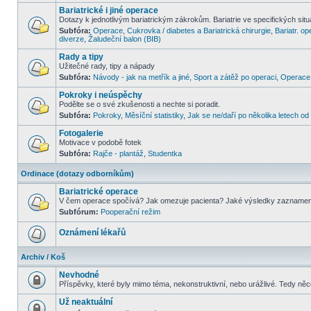
Bariatrické i jiné operace
Dotazy k jednotlivým bariatrickým zákrokům. Bariatrie ve specifických situa
Subfóra:
Operace
,
Cukrovka / diabetes a Bariatrická chirurgie
,
Bariatr. op
diverze
,
Žaludeční balon (BIB)
Rady a tipy
Užitečné rady, tipy a nápady
Subfóra:
Návody - jak na metřík a jiné
,
Sport a zátěž po operaci
,
Operace 
Pokroky i neúspěchy
Podělte se o své zkušenosti a nechte si poradit.
Subfóra:
Pokroky
,
Měsíční statistiky
,
Jak se ne/daří po několika letech o
Fotogalerie
Motivace v podobě fotek
Subfóra:
Rajče - plantáž
,
Studentka
Ordinace (dotazy odborníkům)
Bariatrické operace
V čem operace spočívá? Jak omezuje pacienta? Jaké výsledky zazname
Subfórum:
Pooperační režim
Oznámení lékařů
Archiv / Koš
Nevhodné
Příspěvky, které byly mimo téma, nekonstruktivní, nebo urážlivé. Tedy ně
Už neaktuální