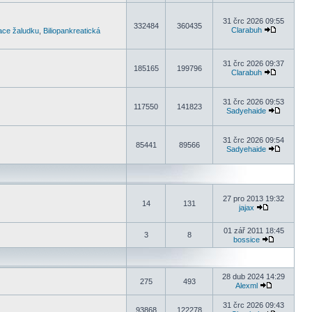
31 črc 2026 09:55
332484
360435
Clarabuh
kace žaludku
,
Biliopankreatická
31 črc 2026 09:37
185165
199796
Clarabuh
31 črc 2026 09:53
117550
141823
Sadyehaide
31 črc 2026 09:54
85441
89566
Sadyehaide
27 pro 2013 19:32
14
131
jajax
01 zář 2011 18:45
3
8
bossice
28 dub 2024 14:29
275
493
Alexml
31 črc 2026 09:43
93868
122278