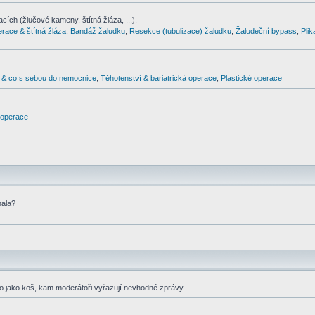
cích (žlučové kameny, štítná žláza, ...).
erace & štítná žláza
,
Bandáž žaludku
,
Resekce (tubulizace) žaludku
,
Žaludeční bypass
,
Pli
& co s sebou do nemocnice
,
Těhotenství & bariatrická operace
,
Plastické operace
d operace
nala?
co jako koš, kam moderátoři vyřazují nevhodné zprávy.