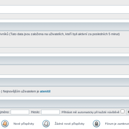
vníků (Tato data jsou založena na uživatelích, kteří byli aktivní za posledních 5 minut)
4
| Nejnovějším uživatelem je
atenitil
 jméno:
Heslo:
Přihlásit mě automaticky při každé návštěvě
Nové příspěvky
Žádné nové příspěvky
Fórum je zamknut