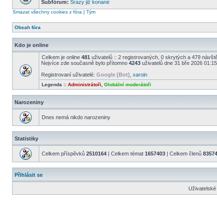
Subfórum:
Srazy již konané
Smazat všechny cookies z fóra
|
Tým
Obsah fóra
Kdo je online
Celkem je online
481
uživatelů :: 2 registrovaných, 0 skrytých a 479 návště
Nejvíce zde současně bylo přítomno
4243
uživatelů dne 31 bře 2026 01:15
Registrovaní uživatelé:
Google [Bot]
,
xaroin
Legenda ::
Administrátoři
,
Globální moderátoři
Narozeniny
Dnes nemá nikdo narozeniny
Statistiky
Celkem příspěvků
2510164
| Celkem témat
1657403
| Celkem členů
8357
Přihlásit se
Uživatelské