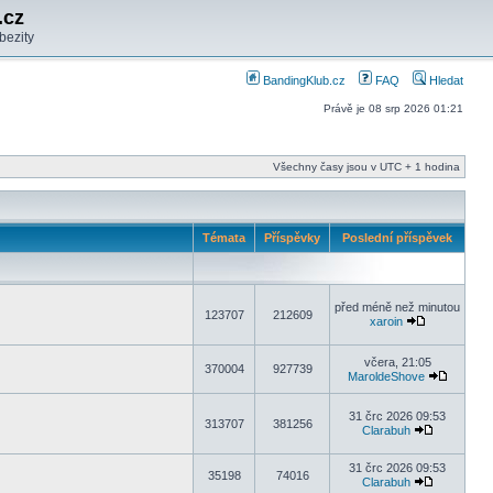
.cz
bezity
BandingKlub.cz
FAQ
Hledat
Právě je 08 srp 2026 01:21
Všechny časy jsou v UTC + 1 hodina
Témata
Příspěvky
Poslední příspěvek
před méně než minutou
123707
212609
xaroin
včera, 21:05
370004
927739
MaroldeShove
31 črc 2026 09:53
313707
381256
Clarabuh
31 črc 2026 09:53
35198
74016
Clarabuh