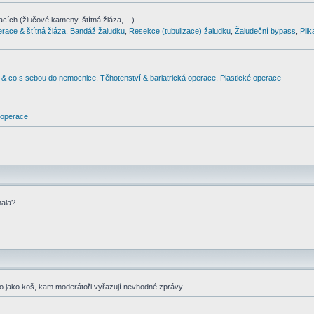
cích (žlučové kameny, štítná žláza, ...).
erace & štítná žláza
,
Bandáž žaludku
,
Resekce (tubulizace) žaludku
,
Žaludeční bypass
,
Pli
& co s sebou do nemocnice
,
Těhotenství & bariatrická operace
,
Plastické operace
d operace
nala?
co jako koš, kam moderátoři vyřazují nevhodné zprávy.