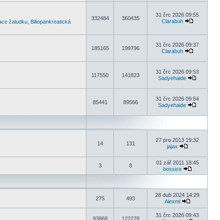
31 črc 2026 09:55
332484
360435
Clarabuh
kace žaludku
,
Biliopankreatická
31 črc 2026 09:37
185165
199796
Clarabuh
31 črc 2026 09:53
117550
141823
Sadyehaide
31 črc 2026 09:54
85441
89566
Sadyehaide
27 pro 2013 19:32
14
131
jajax
01 zář 2011 18:45
3
8
bossice
28 dub 2024 14:29
275
493
Alexml
31 črc 2026 09:43
93868
122278