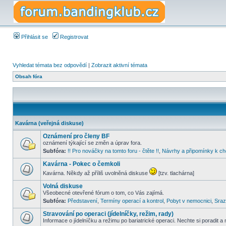
Přihlásit se
Registrovat
Vyhledat témata bez odpovědí
|
Zobrazit aktivní témata
Obsah fóra
Kavárna (veřejná diskuse)
Oznámení pro členy BF
oznámení týkající se změn a úprav fora.
Subfóra:
!! Pro nováčky na tomto foru - čtěte !!
,
Návrhy a připomínky k ch
Kavárna - Pokec o čemkoli
Kavárna. Někdy až příliš uvolněná diskuse
[tzv. tlachárna]
Volná diskuse
Všeobecné otevřené fórum o tom, co Vás zajímá.
Subfóra:
Představení
,
Termíny operací a kontrol
,
Pobyt v nemocnici
,
Sraz
Stravování po operaci (jídelníčky, režim, rady)
Informace o jídelníčku a režimu po bariatrické operaci. Nechte si poradit a