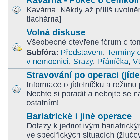
Kavárna - Pokec o čemkoli
Kavárna. Někdy až příliš uvoln
tlachárna]
Volná diskuse
Všeobecné otevřené fórum o tom
Subfóra:
Představení
,
Termíny o
v nemocnici
,
Srazy
,
Přáníčka
,
Vt
Stravování po operaci (jíde
Informace o jídelníčku a režimu 
Nechte si poradit a nebojte se n
ostatním!
Bariatrické i jiné operace
Dotazy k jednotlivým bariatrick
ve specifických situacích (žlučo