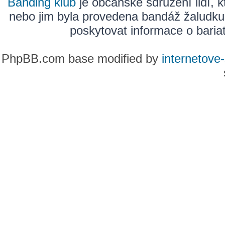
Banding klub
je občanské sdružení lidí, k
nebo jim byla provedena bandáž žaludku
poskytovat informace o bariatr
PhpBB.com base modified by
internetove-