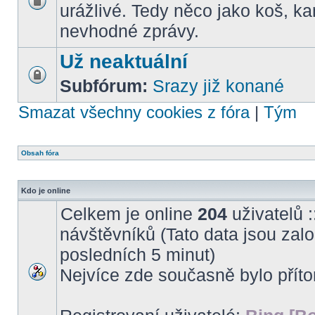
urážlivé. Tedy něco jako koš, k
nevhodné zprávy.
Už neaktuální
Subfórum:
Srazy již konané
Smazat všechny cookies z fóra
|
Tým
Obsah fóra
Kdo je online
Celkem je online
204
uživatelů :
návštěvníků (Tato data jsou založ
posledních 5 minut)
Nejvíce zde současně bylo pří