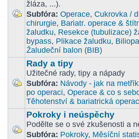
žláza, ...).
Subfóra:
Operace
,
Cukrovka / d
chirurgie
,
Bariatr. operace & štít
žaludku
,
Resekce (tubulizace) ž
bypass
,
Plikace žaludku
,
Biliop
Žaludeční balon (BIB)
Rady a tipy
Užitečné rady, tipy a nápady
Subfóra:
Návody - jak na metřík
po operaci
,
Operace & co s seb
Těhotenství & bariatrická opera
Pokroky i neúspěchy
Podělte se o své zkušenosti a ne
Subfóra:
Pokroky
,
Měsíční stati