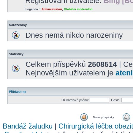
Registrovaní uživatelé:
Bing [Bo
Legenda ::
Administrátoři
,
Globální moderátoři
Narozeniny
Dnes nemá nikdo narozeniny
Statistiky
Celkem příspěvků
2508514
| Ce
Nejnovějším uživatelem je
ateni
Přihlásit se
Uživatelské jméno:
Heslo:
Nové příspěvky
Bandáž žaludku
|
Chirurgická léčba obezi