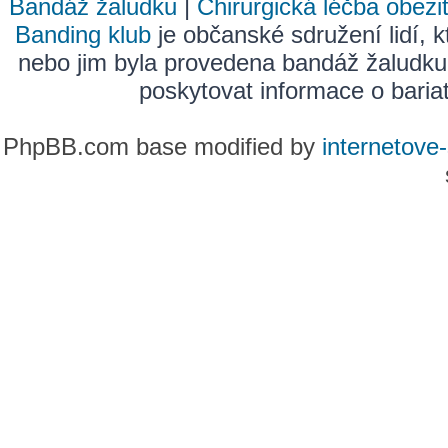
Bandáž žaludku
|
Chirurgická léčba obezi
Banding klub
je občanské sdružení lidí, k
nebo jim byla provedena bandáž žaludku
poskytovat informace o bariatr
PhpBB.com base modified by
internetove-