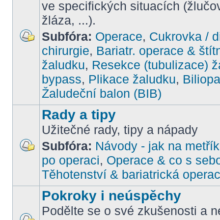
ve specifických situacích (žlučo
žláza, ...).
Subfóra:
Operace
,
Cukrovka / d
chirurgie
,
Bariatr. operace & štít
žaludku
,
Resekce (tubulizace) ž
bypass
,
Plikace žaludku
,
Biliop
Žaludeční balon (BIB)
Rady a tipy
Užitečné rady, tipy a nápady
Subfóra:
Návody - jak na metřík
po operaci
,
Operace & co s seb
Těhotenství & bariatrická opera
Pokroky i neúspěchy
Podělte se o své zkušenosti a ne