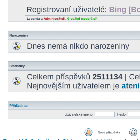
Registrovaní uživatelé:
Bing [Bo
Legenda ::
Administrátoři
,
Globální moderátoři
Narozeniny
Dnes nemá nikdo narozeniny
Statistiky
Celkem příspěvků
2511134
| Ce
Nejnovějším uživatelem je
ateni
Přihlásit se
Uživatelské jméno:
Heslo:
Nové příspěvky