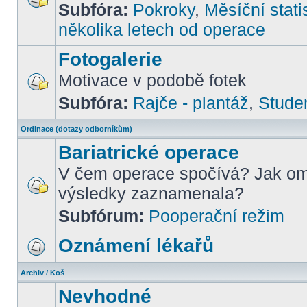
Subfóra:
Pokroky
,
Měsíční stati
několika letech od operace
Fotogalerie
Motivace v podobě fotek
Subfóra:
Rajče - plantáž
,
Stude
Ordinace (dotazy odborníkům)
Bariatrické operace
V čem operace spočívá? Jak om
výsledky zaznamenala?
Subfórum:
Pooperační režim
Oznámení lékařů
Archiv / Koš
Nevhodné