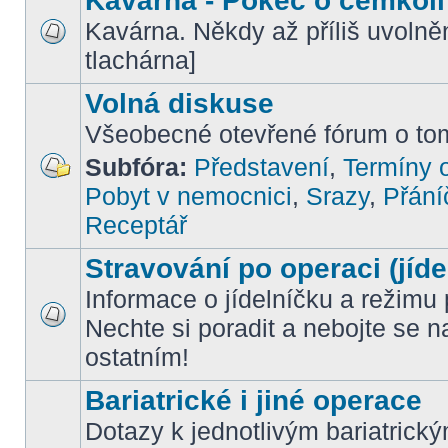
Kavárna - Pokec o čemkoli
Kavárna. Někdy až příliš uvoln
tlachárna]
Volná diskuse
Všeobecné otevřené fórum o tom
Subfóra:
Představení
,
Termíny o
Pobyt v nemocnici
,
Srazy
,
Přání
Receptář
Stravování po operaci (jíde
Informace o jídelníčku a režimu 
Nechte si poradit a nebojte se n
ostatním!
Bariatrické i jiné operace
Dotazy k jednotlivým bariatrick