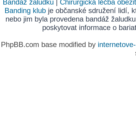
Bandáž žaludku
|
Chirurgická léčba obezi
Banding klub
je občanské sdružení lidí, k
nebo jim byla provedena bandáž žaludku
poskytovat informace o bariatr
PhpBB.com base modified by
internetove-