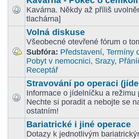
Kavárna - Pokec o čemkoli
Kavárna. Někdy až příliš uvoln
tlachárna]
Volná diskuse
Všeobecné otevřené fórum o tom
Subfóra:
Představení
,
Termíny o
Pobyt v nemocnici
,
Srazy
,
Přání
Receptář
Stravování po operaci (jíde
Informace o jídelníčku a režimu 
Nechte si poradit a nebojte se n
ostatním!
Bariatrické i jiné operace
Dotazy k jednotlivým bariatrick