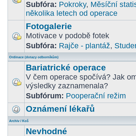
Subfóra:
Pokroky
,
Měsíční stati
několika letech od operace
Fotogalerie
Motivace v podobě fotek
Subfóra:
Rajče - plantáž
,
Stude
Ordinace (dotazy odborníkům)
Bariatrické operace
V čem operace spočívá? Jak om
výsledky zaznamenala?
Subfórum:
Pooperační režim
Oznámení lékařů
Archiv / Koš
Nevhodné