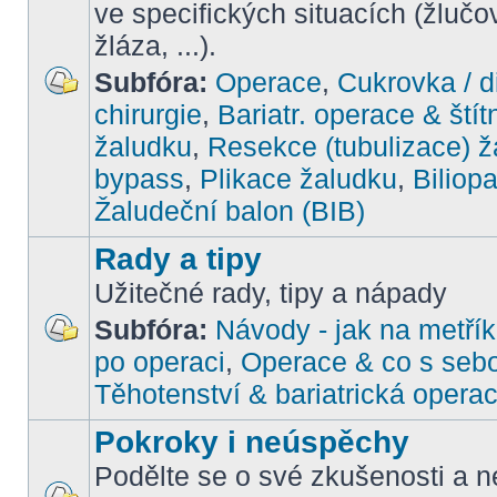
ve specifických situacích (žlučo
žláza, ...).
Subfóra:
Operace
,
Cukrovka / d
chirurgie
,
Bariatr. operace & štít
žaludku
,
Resekce (tubulizace) ž
bypass
,
Plikace žaludku
,
Biliop
Žaludeční balon (BIB)
Rady a tipy
Užitečné rady, tipy a nápady
Subfóra:
Návody - jak na metřík
po operaci
,
Operace & co s seb
Těhotenství & bariatrická opera
Pokroky i neúspěchy
Podělte se o své zkušenosti a ne