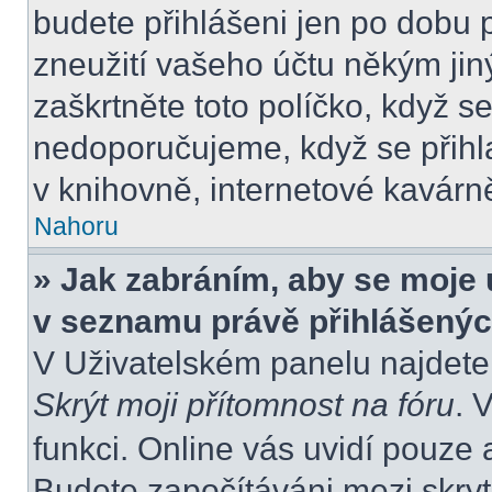
budete přihlášeni jen po dobu 
zneužití vašeho účtu někým jiný
zaškrtněte toto políčko, když s
nedoporučujeme, když se přihla
v knihovně, internetové kavárně
Nahoru
» Jak zabráním, aby se moje 
v seznamu právě přihlášený
V Uživatelském panelu najdete
Skrýt moji přítomnost na fóru
. 
funkci. Online vás uvidí pouze 
Budete započítáváni mezi skryt