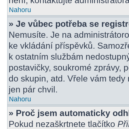
není, kontaktujte administráto
Nahoru
» Je vůbec potřeba se regist
Nemusíte. Je na administrátorovi
ke vkládání příspěvků. Samozře
k ostatním službám nedostupn
postavičky, soukromé zprávy, po
do skupin, atd. Vřele vám tedy
jen pár chvil.
Nahoru
» Proč jsem automaticky odh
Pokud nezaškrtnete tlačítko
Při