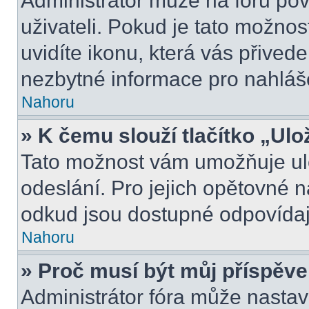
Administrátor může na fóru pov
uživateli. Pokud je tato možno
uvidíte ikonu, která vás přived
nezbytné informace pro nahláš
Nahoru
» K čemu slouží tlačítko „Ulo
Tato možnost vám umožňuje ulo
odeslání. Pro jejich opětovné n
odkud jsou dostupné odpovídají
Nahoru
» Proč musí být můj příspěv
Administrátor fóra může nastav