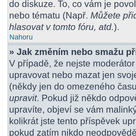
do diskuze. To, co vám je povo
nebo tématu (Např.
Můžete při
hlasovat v tomto fóru, atd.
).
Nahoru
» Jak změním nebo smažu př
V případě, že nejste moderátor
upravovat nebo mazat jen svoje
(někdy jen do omezeného času p
upravit
. Pokud již někdo odpov
upravíte, objeví se vám malink
kolikrát jste tento příspěvek up
pokud zatím nikdo neodpovědě