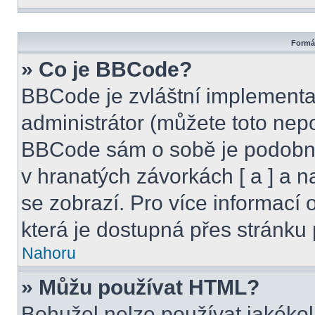
Formát
» Co je BBCode?
BBCode je zvláštní implementa
administrátor (můžete toto nepo
BBCode sám o sobě je podobný
v hranatých závorkách [ a ] a na
se zobrazí. Pro více informací
která je dostupná přes stránku 
Nahoru
» Můžu používat HTML?
Bohužel nelze používat jakékol