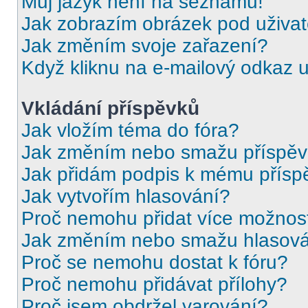
Můj jazyk není na seznamu!
Jak zobrazím obrázek pod uživ
Jak změním svoje zařazení?
Když kliknu na e-mailový odkaz u
Vkládání příspěvků
Jak vložím téma do fóra?
Jak změním nebo smažu příspě
Jak přidám podpis k mému přísp
Jak vytvořím hlasování?
Proč nemohu přidat více možnost
Jak změním nebo smažu hlasov
Proč se nemohu dostat k fóru?
Proč nemohu přidávat přílohy?
Proč jsem obdržel varování?