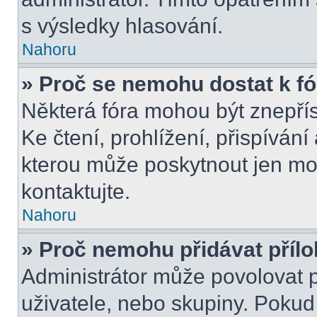
s výsledky hlasování.
Nahoru
» Proč se nemohu dostat k f
Některá fóra mohou být znepří
Ke čtení, prohlížení, přispívání 
kterou může poskytnout jen mod
kontaktujte.
Nahoru
» Proč nemohu přidávat příl
Administrátor může povolovat př
uživatele, nebo skupiny. Poku