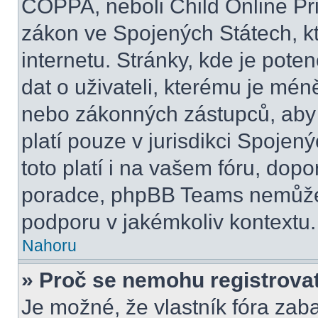
COPPA, neboli Child Online Pri
zákon ve Spojených Státech, kt
internetu. Stránky, kde je pot
dat o uživateli, kterému je mén
nebo zákonných zástupců, aby t
platí pouze v jurisdikci Spojenýc
toto platí i na vašem fóru, do
poradce, phpBB Teams nemůže
podporu v jakémkoliv kontextu.
Nahoru
» Proč se nemohu registrova
Je možné, že vlastník fóra zab