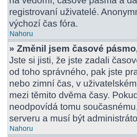
na vědomí, časové pásma a dal
registrovaní uživatelé. Anony
výchozí čas fóra.
Nahoru
» Změnil jsem časové pásmo, a
Jste si jisti, že jste zadali čas
od toho správného, pak jste pr
nebo zimní čas, v uživatelské
mezi těmito dvěma časy. Poku
neodpovídá tomu současnému, 
serveru a musí být administrát
Nahoru