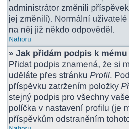
administrátor změnili příspěvek
jej změnili). Normální uživate
na něj již někdo odpověděl.
Nahoru
» Jak přidám podpis k mému
Přidat podpis znamená, že si mu
uděláte přes stránku
Profil
. Po
příspěvku zatržením položky
Př
stejný podpis pro všechny vaše
políčka v nastavení profilu (j
příspěvkům odstraněním tohoto 
Nahoru