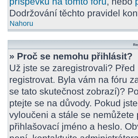
příspěvků na tomto foru
, nebo
Dodržování těchto pravidel kont
Nahoru
Reg
» Proč se nemohu přihlásit?
Už jste se zaregistrovali? Před
registrovat. Byla vám na fóru 
se tato skutečnost zobrazí)? Po
ptejte se na důvody. Pokud jste s
vyloučeni a stále se nemůžete p
přihlašovací jméno a heslo. Ob