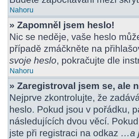
Nahoru
» Zapomněl jsem heslo!
Nic se neděje, vaše heslo můž
případě zmáčkněte na přihlašov
svoje heslo
, pokračujte dle ins
Nahoru
» Zaregistroval jsem se, ale 
Nejprve zkontrolujte, že zadáv
heslo. Pokud jsou v pořádku, p
následujících dvou věcí. Poku
jste při registraci na odkaz
…a j