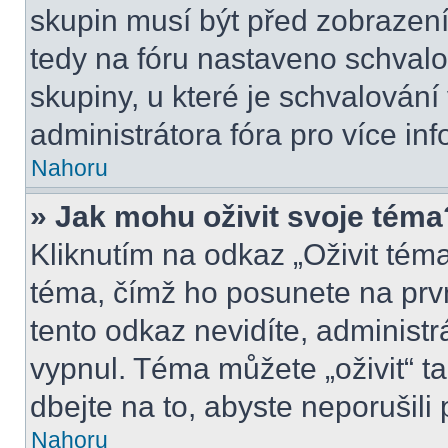
skupin musí být před zobrazen
tedy na fóru nastaveno schvalo
skupiny, u které je schvalován
administrátora fóra pro více inf
Nahoru
» Jak mohu oživit svoje téma
Kliknutím na odkaz „Oživit téma
téma, čímž ho posunete na prv
tento odkaz nevidíte, administ
vypnul. Téma můžete „oživit“ t
dbejte na to, abyste neporušili 
Nahoru