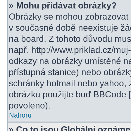
» Mohu přidávat obrázky?
Obrázky se mohou zobrazovat v
v současné době neexistuje žá
na board. Z tohoto důvodu mus
např. http://www.priklad.cz/mu
odkazy na obrázky umístěné na
přístupná stanice) nebo obrázk
schránky hotmail nebo yahoo, 
obrázku použijte buď BBCode [i
povoleno).
Nahoru
» Co to jsou Globální oznáme