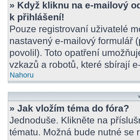
» Když kliknu na e-mailový o
k přihlášení!
Pouze registrovaní uživatelé m
nastavený e-mailový formulář (
povolil). Toto opatření umožňu
vzkazů a robotů, které sbírají 
Nahoru
V
» Jak vložím téma do fóra?
Jednoduše. Klikněte na přísluš
tématu. Možná bude nutné se re