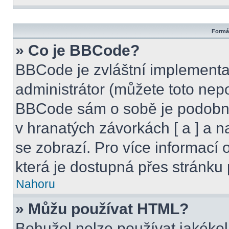
Formát
» Co je BBCode?
BBCode je zvláštní implementa
administrátor (můžete toto nepo
BBCode sám o sobě je podobný
v hranatých závorkách [ a ] a na
se zobrazí. Pro více informací
která je dostupná přes stránku 
Nahoru
» Můžu používat HTML?
Bohužel nelze používat jakékol