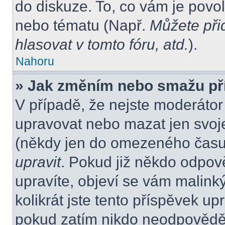
do diskuze. To, co vám je povo
nebo tématu (Např.
Můžete při
hlasovat v tomto fóru, atd.
).
Nahoru
» Jak změním nebo smažu př
V případě, že nejste moderátor
upravovat nebo mazat jen svoje
(někdy jen do omezeného času p
upravit
. Pokud již někdo odpov
upravíte, objeví se vám malink
kolikrát jste tento příspěvek up
pokud zatím nikdo neodpovědě