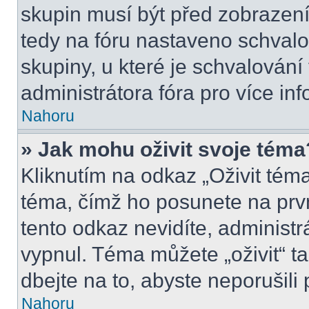
skupin musí být před zobrazen
tedy na fóru nastaveno schvalo
skupiny, u které je schvalován
administrátora fóra pro více inf
Nahoru
» Jak mohu oživit svoje téma
Kliknutím na odkaz „Oživit téma
téma, čímž ho posunete na prv
tento odkaz nevidíte, administ
vypnul. Téma můžete „oživit“ t
dbejte na to, abyste neporušili 
Nahoru