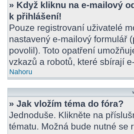
» Když kliknu na e-mailový o
k přihlášení!
Pouze registrovaní uživatelé m
nastavený e-mailový formulář (
povolil). Toto opatření umožňu
vzkazů a robotů, které sbírají 
Nahoru
V
» Jak vložím téma do fóra?
Jednoduše. Klikněte na přísluš
tématu. Možná bude nutné se re