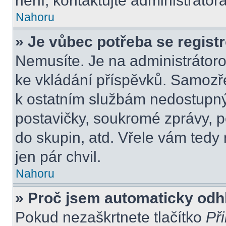
není, kontaktujte administráto
Nahoru
» Je vůbec potřeba se regist
Nemusíte. Je na administrátorovi
ke vkládání příspěvků. Samozře
k ostatním službám nedostupn
postavičky, soukromé zprávy, po
do skupin, atd. Vřele vám tedy
jen pár chvil.
Nahoru
» Proč jsem automaticky odh
Pokud nezaškrtnete tlačítko
Při