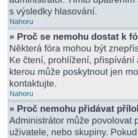
s výsledky hlasování.
Nahoru
» Proč se nemohu dostat k f
Některá fóra mohou být znepří
Ke čtení, prohlížení, přispívání 
kterou může poskytnout jen mod
kontaktujte.
Nahoru
» Proč nemohu přidávat příl
Administrátor může povolovat př
uživatele, nebo skupiny. Poku