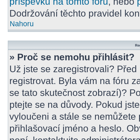
příspěvků na tomto foru
, nebo
Dodržování těchto pravidel kont
Nahoru
Reg
» Proč se nemohu přihlásit?
Už jste se zaregistrovali? Před
registrovat. Byla vám na fóru 
se tato skutečnost zobrazí)? Po
ptejte se na důvody. Pokud jste s
vyloučeni a stále se nemůžete p
přihlašovací jméno a heslo. Ob