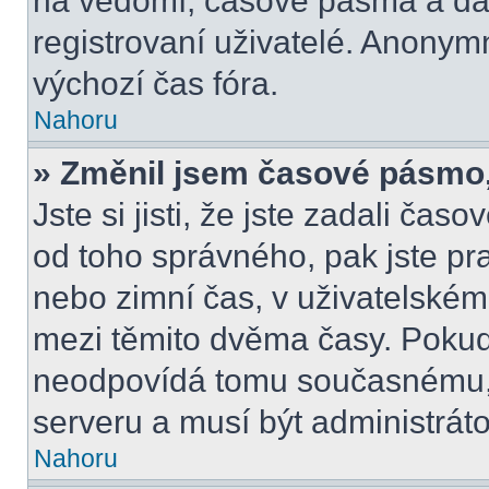
na vědomí, časové pásma a dal
registrovaní uživatelé. Anony
výchozí čas fóra.
Nahoru
» Změnil jsem časové pásmo, a
Jste si jisti, že jste zadali čas
od toho správného, pak jste pr
nebo zimní čas, v uživatelské
mezi těmito dvěma časy. Poku
neodpovídá tomu současnému, 
serveru a musí být administrát
Nahoru