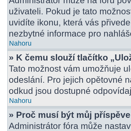
Administrátor může na fóru pov
uživateli. Pokud je tato možno
uvidíte ikonu, která vás přived
nezbytné informace pro nahláš
Nahoru
» K čemu slouží tlačítko „Ulo
Tato možnost vám umožňuje ulo
odeslání. Pro jejich opětovné n
odkud jsou dostupné odpovídají
Nahoru
» Proč musí být můj příspěv
Administrátor fóra může nastav