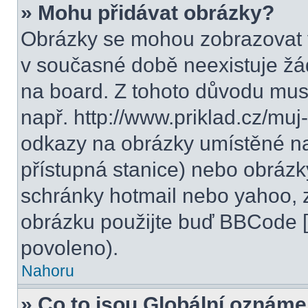
» Mohu přidávat obrázky?
Obrázky se mohou zobrazovat v
v současné době neexistuje žá
na board. Z tohoto důvodu mus
např. http://www.priklad.cz/mu
odkazy na obrázky umístěné na
přístupná stanice) nebo obrázk
schránky hotmail nebo yahoo, 
obrázku použijte buď BBCode [i
povoleno).
Nahoru
» Co to jsou Globální oznáme