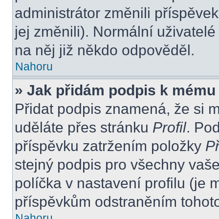
administrátor změnili příspěvek
jej změnili). Normální uživate
na něj již někdo odpověděl.
Nahoru
» Jak přidám podpis k mému
Přidat podpis znamená, že si mu
uděláte přes stránku
Profil
. Po
příspěvku zatržením položky
Př
stejný podpis pro všechny vaše
políčka v nastavení profilu (j
příspěvkům odstraněním tohoto 
Nahoru