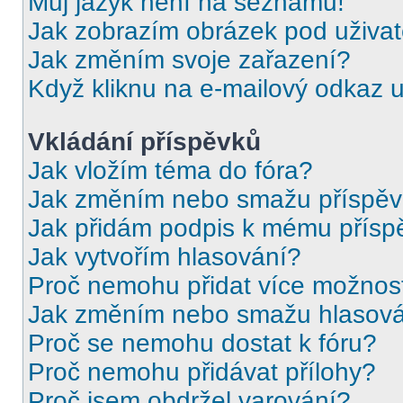
Můj jazyk není na seznamu!
Jak zobrazím obrázek pod uživ
Jak změním svoje zařazení?
Když kliknu na e-mailový odkaz u
Vkládání příspěvků
Jak vložím téma do fóra?
Jak změním nebo smažu příspě
Jak přidám podpis k mému přísp
Jak vytvořím hlasování?
Proč nemohu přidat více možnost
Jak změním nebo smažu hlasov
Proč se nemohu dostat k fóru?
Proč nemohu přidávat přílohy?
Proč jsem obdržel varování?