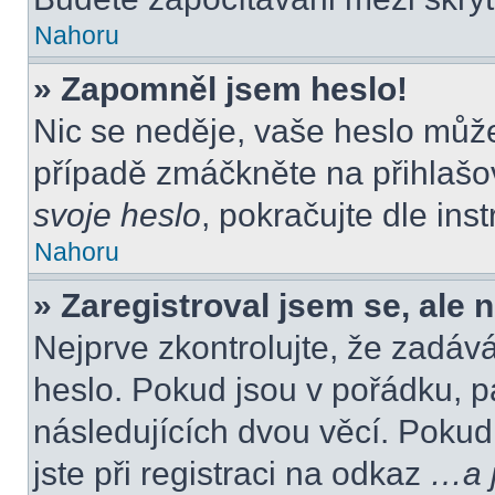
Nahoru
» Zapomněl jsem heslo!
Nic se neděje, vaše heslo můž
případě zmáčkněte na přihlašov
svoje heslo
, pokračujte dle ins
Nahoru
» Zaregistroval jsem se, ale 
Nejprve zkontrolujte, že zadáv
heslo. Pokud jsou v pořádku, p
následujících dvou věcí. Poku
jste při registraci na odkaz
…a j