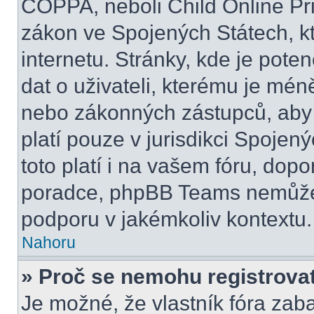
COPPA, neboli Child Online Pri
zákon ve Spojených Státech, kt
internetu. Stránky, kde je pot
dat o uživateli, kterému je mén
nebo zákonných zástupců, aby t
platí pouze v jurisdikci Spojenýc
toto platí i na vašem fóru, do
poradce, phpBB Teams nemůže
podporu v jakémkoliv kontextu.
Nahoru
» Proč se nemohu registrova
Je možné, že vlastník fóra zab