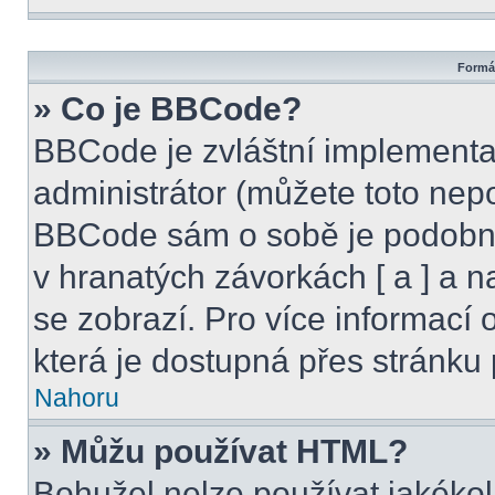
Formát
» Co je BBCode?
BBCode je zvláštní implementa
administrátor (můžete toto nepo
BBCode sám o sobě je podobný
v hranatých závorkách [ a ] a na
se zobrazí. Pro více informací
která je dostupná přes stránku 
Nahoru
» Můžu používat HTML?
Bohužel nelze používat jakékol