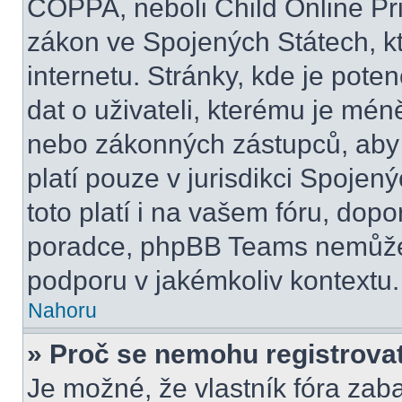
COPPA, neboli Child Online Pri
zákon ve Spojených Státech, kt
internetu. Stránky, kde je pot
dat o uživateli, kterému je mén
nebo zákonných zástupců, aby t
platí pouze v jurisdikci Spojenýc
toto platí i na vašem fóru, do
poradce, phpBB Teams nemůže
podporu v jakémkoliv kontextu.
Nahoru
» Proč se nemohu registrova
Je možné, že vlastník fóra zab