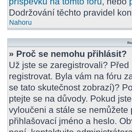
příspěvků na tomto foru
, nebo
Dodržování těchto pravidel kont
Nahoru
Reg
» Proč se nemohu přihlásit?
Už jste se zaregistrovali? Před
registrovat. Byla vám na fóru 
se tato skutečnost zobrazí)? Po
ptejte se na důvody. Pokud jste s
vyloučeni a stále se nemůžete p
přihlašovací jméno a heslo. Ob