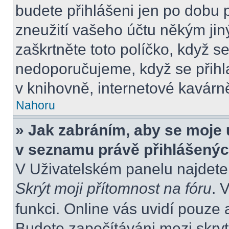
budete přihlášeni jen po dobu 
zneužití vašeho účtu někým jiný
zaškrtněte toto políčko, když s
nedoporučujeme, když se přihla
v knihovně, internetové kavárně
Nahoru
» Jak zabráním, aby se moje 
v seznamu právě přihlášený
V Uživatelském panelu najdete
Skrýt moji přítomnost na fóru
. 
funkci. Online vás uvidí pouze 
Budete započítáváni mezi skryt