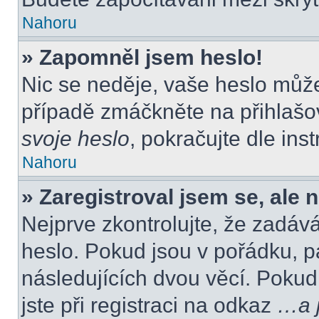
Nahoru
» Zapomněl jsem heslo!
Nic se neděje, vaše heslo můž
případě zmáčkněte na přihlašov
svoje heslo
, pokračujte dle ins
Nahoru
» Zaregistroval jsem se, ale 
Nejprve zkontrolujte, že zadáv
heslo. Pokud jsou v pořádku, p
následujících dvou věcí. Poku
jste při registraci na odkaz
…a j