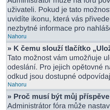
Administrátor může na fóru pov
uživateli. Pokud je tato možno
uvidíte ikonu, která vás přived
nezbytné informace pro nahláš
Nahoru
» K čemu slouží tlačítko „Ulo
Tato možnost vám umožňuje ulo
odeslání. Pro jejich opětovné n
odkud jsou dostupné odpovídají
Nahoru
» Proč musí být můj příspěv
Administrátor fóra může nastav