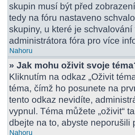
skupin musí být před zobrazen
tedy na fóru nastaveno schvalo
skupiny, u které je schvalován
administrátora fóra pro více inf
Nahoru
» Jak mohu oživit svoje téma
Kliknutím na odkaz „Oživit téma
téma, čímž ho posunete na prv
tento odkaz nevidíte, administ
vypnul. Téma můžete „oživit“ t
dbejte na to, abyste neporušili 
Nahoru