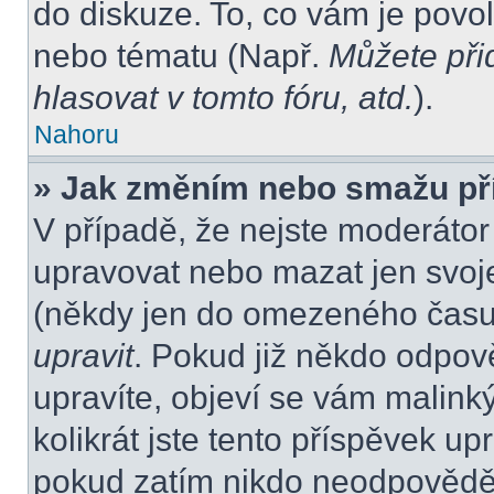
do diskuze. To, co vám je povo
nebo tématu (Např.
Můžete při
hlasovat v tomto fóru, atd.
).
Nahoru
» Jak změním nebo smažu př
V případě, že nejste moderátor
upravovat nebo mazat jen svoje
(někdy jen do omezeného času p
upravit
. Pokud již někdo odpov
upravíte, objeví se vám malink
kolikrát jste tento příspěvek up
pokud zatím nikdo neodpovědě