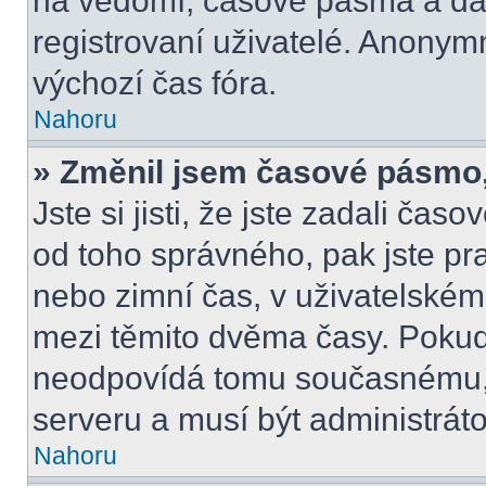
na vědomí, časové pásma a dal
registrovaní uživatelé. Anony
výchozí čas fóra.
Nahoru
» Změnil jsem časové pásmo, a
Jste si jisti, že jste zadali čas
od toho správného, pak jste pr
nebo zimní čas, v uživatelské
mezi těmito dvěma časy. Poku
neodpovídá tomu současnému, 
serveru a musí být administrát
Nahoru