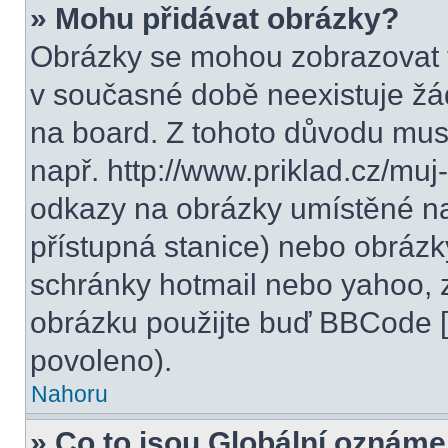
» Mohu přidávat obrázky?
Obrázky se mohou zobrazovat v
v současné době neexistuje žá
na board. Z tohoto důvodu mus
např. http://www.priklad.cz/mu
odkazy na obrázky umístěné na
přístupná stanice) nebo obrázk
schránky hotmail nebo yahoo, 
obrázku použijte buď BBCode [i
povoleno).
Nahoru
» Co to jsou Globální oznáme