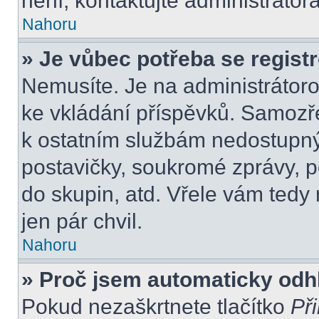
není, kontaktujte administráto
Nahoru
» Je vůbec potřeba se regist
Nemusíte. Je na administrátorovi
ke vkládání příspěvků. Samozře
k ostatním službám nedostupn
postavičky, soukromé zprávy, po
do skupin, atd. Vřele vám tedy
jen pár chvil.
Nahoru
» Proč jsem automaticky odh
Pokud nezaškrtnete tlačítko
Při