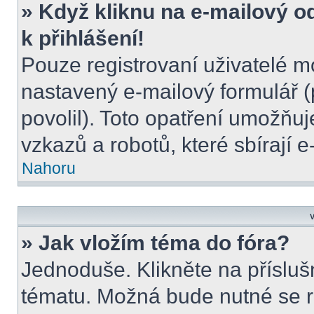
» Když kliknu na e-mailový o
k přihlášení!
Pouze registrovaní uživatelé m
nastavený e-mailový formulář (
povolil). Toto opatření umožňu
vzkazů a robotů, které sbírají 
Nahoru
V
» Jak vložím téma do fóra?
Jednoduše. Klikněte na přísluš
tématu. Možná bude nutné se re