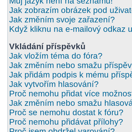
Můj jazyk není na seznamu!
Jak zobrazím obrázek pod uživ
Jak změním svoje zařazení?
Když kliknu na e-mailový odkaz u
Vkládání příspěvků
Jak vložím téma do fóra?
Jak změním nebo smažu příspě
Jak přidám podpis k mému přísp
Jak vytvořím hlasování?
Proč nemohu přidat více možnost
Jak změním nebo smažu hlasov
Proč se nemohu dostat k fóru?
Proč nemohu přidávat přílohy?
Proč jsem obdržel varování?