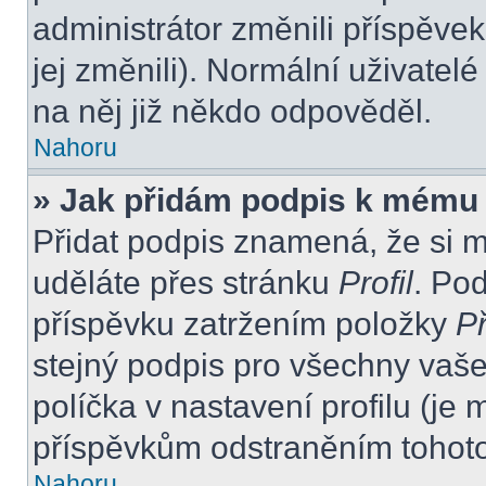
administrátor změnili příspěvek
jej změnili). Normální uživate
na něj již někdo odpověděl.
Nahoru
» Jak přidám podpis k mému
Přidat podpis znamená, že si mu
uděláte přes stránku
Profil
. Po
příspěvku zatržením položky
Př
stejný podpis pro všechny vaše
políčka v nastavení profilu (j
příspěvkům odstraněním tohoto 
Nahoru