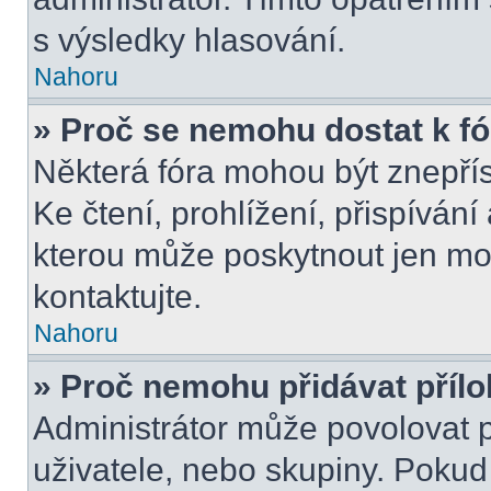
s výsledky hlasování.
Nahoru
» Proč se nemohu dostat k f
Některá fóra mohou být znepří
Ke čtení, prohlížení, přispívání 
kterou může poskytnout jen mod
kontaktujte.
Nahoru
» Proč nemohu přidávat příl
Administrátor může povolovat př
uživatele, nebo skupiny. Poku