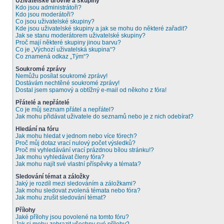
Uživatelské úrovně a skupiny
Kdo jsou administrátoři?
Kdo jsou moderátoři?
Co jsou uživatelské skupiny?
Kde jsou uživatelské skupiny a jak se mohu do některé zařadit?
Jak se stanu moderátorem uživatelské skupiny?
Proč mají některé skupiny jinou barvu?
Co je „Výchozí uživatelská skupina“?
Co znamená odkaz „Tým“?
Soukromé zprávy
Nemůžu posílat soukromé zprávy!
Dostávám nechtěné soukromé zprávy!
Dostal jsem spamový a obtížný e-mail od někoho z fóra!
Přátelé a nepřátelé
Co je můj seznam přátel a nepřátel?
Jak mohu přidávat uživatele do seznamů nebo je z nich odebírat?
Hledání na fóru
Jak mohu hledat v jednom nebo více fórech?
Proč můj dotaz vrací nulový počet výsledků?
Proč mi vyhledávání vrací prázdnou bílou stránku!?
Jak mohu vyhledávat členy fóra?
Jak mohu najít své vlastní příspěvky a témata?
Sledování témat a záložky
Jaký je rozdíl mezi sledováním a záložkami?
Jak mohu sledovat zvolená témata nebo fóra?
Jak mohu zrušit sledování témat?
Přílohy
Jaké přílohy jsou povolené na tomto fóru?