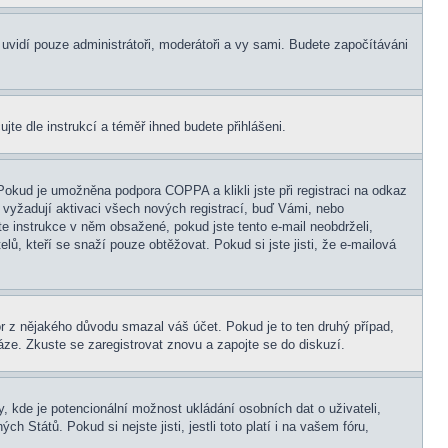
s uvidí pouze administrátoři, moderátoři a vy sami. Budete započítáváni
ujte dle instrukcí a téměř ihned budete přihlášeni.
Pokud je umožněna podpora COPPA a klikli jste při registraci na odkaz
 vyžadují aktivaci všech nových registrací, buď Vámi, nebo
jte instrukce v něm obsažené, pokud jste tento e-mail neobdrželi,
elů, kteří se snaží pouze obtěžovat. Pokud si jste jisti, že e-mailová
tor z nějakého důvodu smazal váš účet. Pokud je to ten druhý případ,
báze. Zkuste se zaregistrovat znovu a zapojte se do diskuzí.
, kde je potencionální možnost ukládání osobních dat o uživateli,
 Států. Pokud si nejste jisti, jestli toto platí i na vašem fóru,