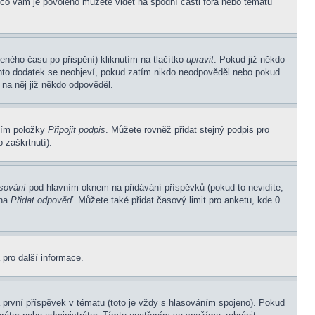
 co vám je povoleno můžete vidět na spodní části fóra nebo tématu
eného času po přispění) kliknutím na tlačítko
upravit
. Pokud již někdo
Tento dodatek se neobjeví, pokud zatím nikdo neodpověděl nebo pokud
 na něj již někdo odpověděl.
ním položky
Připojit podpis
. Můžete rovněž přidat stejný podpis pro
 zaškrtnutí).
asování
pod hlavním oknem na přidávání příspěvků (pokud to nevidíte,
 na
Přidat odpověď
. Můžete také přidat časový limit pro anketu, kde 0
 pro další informace.
první příspěvek v tématu (toto je vždy s hlasováním spojeno). Pokud