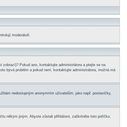
trolují moderátoři.
t zobrazí)? Pokud ano, kontaktujte administrátora a ptejte se na
le toto bývá problém a pokud není, kontaktujte administrátora, možná má
m službám nedostupným anonymním uživatelům, jako např. postavičky,
čtu někým jiným. Abyste zůstali přihlášeni, zaškrtněte toto políčko,