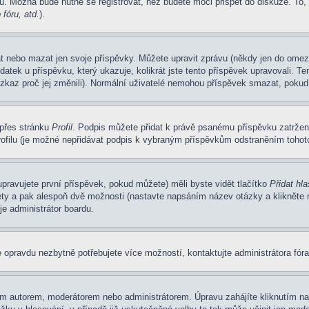
u. Možná bude nutné se registrovat, než budete moci přispět do diskuze. To,
fóru, atd.
).
at nebo mazat jen svoje příspěvky. Můžete upravit zprávu (někdy jen do omez
atek u příspěvku, který ukazuje, kolikrát jste tento příspěvek upravovali. 
 vzkaz proč jej změnili). Normální uživatelé nemohou příspěvek smazat, pokud
 přes stránku
Profil
. Podpis můžete přidat k právě psanému příspěvku zatrže
ofilu (je možné nepřidávat podpis k vybraným příspěvkům odstraněním tohoto
pravujete první příspěvek, pokud můžete) měli byste vidět tlačítko
Přidat hl
ety a pak alespoň dvě možnosti (nastavte napsáním název otázky a klikněte
e administrátor boardu.
 opravdu nezbytně potřebujete více možností, kontaktujte administrátora fóra
m autorem, moderátorem nebo administrátorem. Úpravu zahájíte kliknutím na 