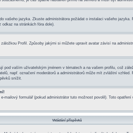
um do vašeho jazyka. Zkuste administrátora požádat o instalaci vašeho jazyka
 odkaz na stránkách fóra dole).
záložkou Profil. Způsoby jakými si můžete upravit avatar závisí na administ
jí pod vaším uživatelským jménem v tématech a na vašem profilu, což zálež
ivatelů, např. označení moderátorů a administrátorů může mít zvláštní vzhled
pěvků snížit.
ní!
 e-mailový formulář (pokud administrátor tuto možnost povolil). Toto opatře
Vkládání příspěvků