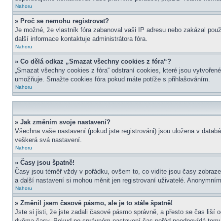
Nahoru
» Proč se nemohu registrovat?
Je možné, že vlastník fóra zabanoval vaši IP adresu nebo zakázal použit
další informace kontaktuje administrátora fóra.
Nahoru
» Co dělá odkaz „Smazat všechny cookies z fóra“?
„Smazat všechny cookies z fóra“ odstraní cookies, které jsou vytvořené
umožňuje. Smažte cookies fóra pokud máte potíže s přihlašováním.
Nahoru
» Jak změním svoje nastavení?
Všechna vaše nastavení (pokud jste registrováni) jsou uložena v datab
veškerá svá nastavení.
Nahoru
» Časy jsou špatně!
Časy jsou téměř vždy v pořádku, ovšem to, co vidíte jsou časy zobraz
a další nastavení si mohou měnit jen registrovaní uživatelé. Anonymní
Nahoru
» Změnil jsem časové pásmo, ale je to stále špatně!
Jste si jisti, že jste zadali časové pásmo správně, a přesto se čas liš
dvěma časy. Pokud po správném nastavení čas pořád neodpovídá tomu 