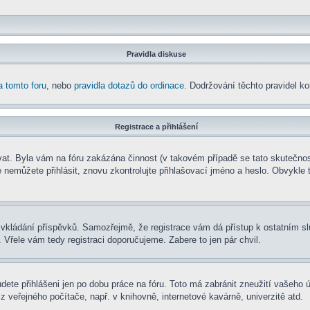
Pravidla diskuse
a tomto foru
, nebo
pravidla dotazů do ordinace
. Dodržování těchto pravidel kon
Registrace a přihlášení
rovat. Byla vám na fóru zakázána činnost (v takovém případě se tato skutečnos
e se nemůžete přihlásit, znovu zkontrolujte přihlašovací jméno a heslo. Obvyk
t ke vkládání příspěvků. Samozřejmě, že registrace vám dá přístup k ostatní
 Vřele vám tedy registraci doporučujeme. Zabere to jen pár chvil.
udete přihlášeni jen po dobu práce na fóru. Toto má zabránit zneužití vašeho ú
 veřejného počítače, např. v knihovně, internetové kavárně, univerzitě atd.