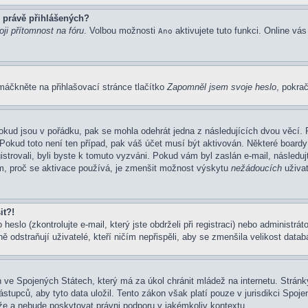
 právě přihlášených?
ji přítomnost na fóru
. Volbou možnosti
aktivujete tuto funkci. Online vá
Ano
máčkněte na přihlašovací stránce tlačítko
Zapomněl jsem svoje heslo
, pokrač
okud jsou v pořádku, pak se mohla odehrát jedna z následujících dvou věcí. 
Pokud toto není ten případ, pak váš účet musí být aktivován. Některé boardy
gistrovali, byli byste k tomuto vyzváni. Pokud vám byl zaslán e-mail, následu
em, proč se aktivace používá, je zmenšit možnost výskytu
nežádoucích
uživat
it?!
eslo (zkontrolujte e-mail, který jste obdrželi při registraci) nebo administrá
ě odstraňují uživatelé, kteří ničím nepřispěli, aby se zmenšila velikost data
 ve Spojených Státech, který má za úkol chránit mládež na internetu. Stránky
pců, aby tyto data uložil. Tento zákon však platí pouze v jurisdikci Spojených
 a nebude poskytovat právni podporu v jakémkoliv kontextu.