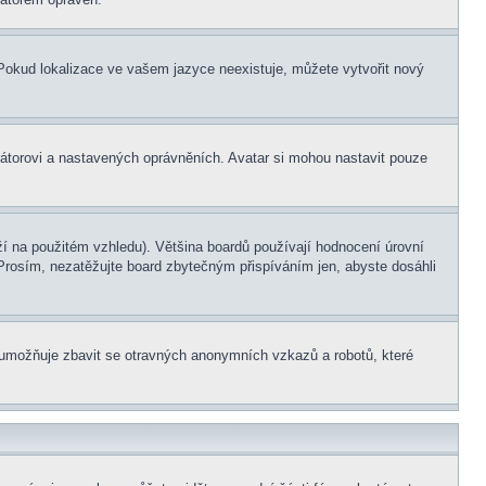
. Pokud lokalizace ve vašem jazyce neexistuje, můžete vytvořit nový
rátorovi a nastavených oprávněních. Avatar si mohou nastavit pouze
í na použitém vzhledu). Většina boardů používají hodnocení úrovní
. Prosím, nezatěžujte board zbytečným přispíváním jen, abyste dosáhli
ní umožňuje zbavit se otravných anonymních vzkazů a robotů, které