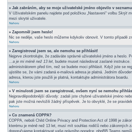
» Jak zabráním, aby se moje uživatelské jméno objevilo v seznamu
V Uživatelském panelu najdete pod položkou „Nastavení“ volbu
Skrýt mo
mezi skryté uživatele.
Nahoru
» Zapomněl jsem heslo!
Nic se neděje, vaše heslo můžeme kdykoliv obnovit. V tomto případě z
Nahoru
» Zaregistroval jsem se, ale nemohu se přihlásit!
Nejprve zkontrolujte, že zadáváte správné uživatelské jméno a heslo. P
…a je mi méně než 13 let
, budete muset následovat zaslané instrukce. 
administrátorem před tím, než se budete moci přihlásit. Když jste se re
ujistěte se, že vámi zadaná e-mailová adresa je platná. Jedním důvod
adresa, kterou jste použili je platná, kontaktujte administrátora boardu.
Nahoru
» V minulosti jsem se zaregistroval, ovšem nyní se nemohu přihlás
Nejpravděpodobnější důvody: zadali jste chybné uživatelské jméno nebo h
pak jste možná nevložili žádný příspěvek. Je to obvyklé, že se pravideln
Nahoru
» Co znamená COPPA?
COPPA, neboli Child Online Privacy and Protection Act of 1998 je zákon
kterému je méně než 13 let, musí mít souhlas rodičů nebo zákonných zástu
doporučujeme kontaktovat vaše právního poradce, phpBB Teams nemůže