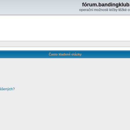
fórum.bandingklub
operační možnosti léčby těžké o
Často kladené otázky
lášených?