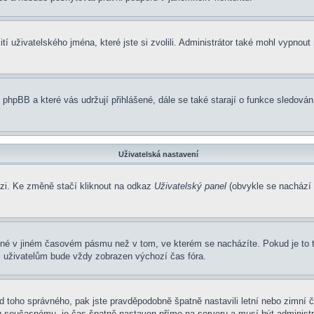
í uživatelského jména, které jste si zvolili. Administrátor také mohl vypnout
 phpBB a které vás udržují přihlášené, dále se také starají o funkce sledová
Uživatelská nastavení
ázi. Ke změně stačí kliknout na odkaz
Uživatelský panel
(obvykle se nachází 
ené v jiném časovém pásmu než v tom, ve kterém se nacházíte. Pokud je to 
m uživatelům bude vždy zobrazen výchozí čas fóra.
í od toho správného, pak jste pravděpodobně špatně nastavili letní nebo zimn
současnému, je čas špatně nastaven přímo na serveru a musí být administr