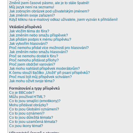
Změnil jsem časové pásmo, ale je to stále špatně!
Můj jazyk není na seznamu!
Jak zobrazím obrázek pod uživatelským jménem?
Jak změním svoje zařazení?
Když kliknu na e-mailový odkaz uživatele, jsem vyzván k přihlášení!
Vkládání příspěvků
Jak vložím téma do fóra?
Jak změním nebo smažu příspěvek?
Jak přidám podpis k mému příspěvku?
Jak vytvořím hlasování?
Proč nemohu přidat více možností pro hlasování?
Jak změním nebo smažu hlasování?
Proč se nemohu dostat k fóru?
Proč nemohu přidávat přílohy?
Proč jsem obdržel varování?
Jak mohu nahlásit příspěvek moderátorům?
K čemu slouží tlačítko „Uložit“ při psaní příspěvků?
Proč musí být můj příspěvek schválen?
Jak mohu oživit svoje téma?
Formátování a typy příspěvků
Co je BBCode?
Můžu používat HTML?
Co to jsou smajlíci (emotikony)?
Mohu přidávat obrázky?
Co to jsou Globální oznámení?
Co to jsou oznámení?
Co to jsou důležitá témata?
Co to jsou uzamčená témata?
Co jsou ikony témat?