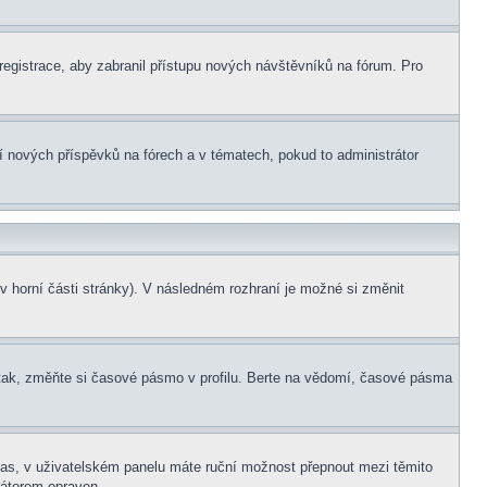
 registrace, aby zabranil přístupu nových návštěvníků na fórum. Pro
ní nových příspěvků na fórech a v tématech, pokud to administrátor
v horní části stránky). V následném rozhraní je možné si změnit
tak, změňte si časové pásmo v profilu. Berte na vědomí, časové pásma
í čas, v uživatelském panelu máte ruční možnost přepnout mezi těmito
átorem opraven.