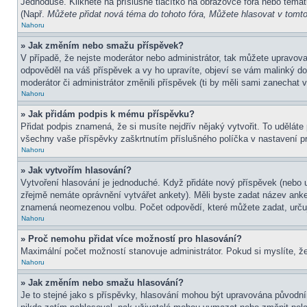
Jednoduše. Klikněte na příslušné tlačítko na obrazovce fóra nebo témat
(Např.
Můžete přidat nová téma do tohoto fóra, Můžete hlasovat v tomto 
Nahoru
» Jak změním nebo smažu příspěvek?
V případě, že nejste moderátor nebo administrátor, tak můžete upravov
odpověděl na váš příspěvek a vy ho upravíte, objeví se vám malinký dod
moderátor či administrátor změnili příspěvek (ti by měli sami zanechat
Nahoru
» Jak přidám podpis k mému příspěvku?
Přidat podpis znamená, že si musíte nejdřív nějaký vytvořit. To uděláte
všechny vaše příspěvky zaškrtnutím příslušného políčka v nastavení pr
Nahoru
» Jak vytvořím hlasování?
Vytvoření hlasování je jednoduché. Když přidáte nový příspěvek (nebo u
zřejmě nemáte oprávnění vytvářet ankety). Měli byste zadat název ank
znamená neomezenou volbu. Počet odpovědí, které můžete zadat, určuj
Nahoru
» Proč nemohu přidat více možností pro hlasování?
Maximální počet možností stanovuje administrátor. Pokud si myslíte, že
Nahoru
» Jak změním nebo smažu hlasování?
Je to stejné jako s příspěvky, hlasování mohou být upravována původní