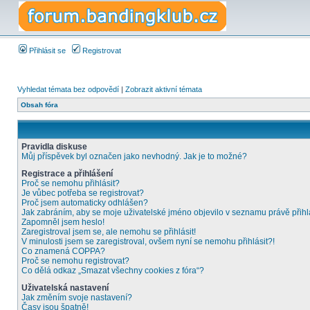
Přihlásit se
Registrovat
Vyhledat témata bez odpovědí
|
Zobrazit aktivní témata
Obsah fóra
Pravidla diskuse
Můj příspěvek byl označen jako nevhodný. Jak je to možné?
Registrace a přihlášení
Proč se nemohu přihlásit?
Je vůbec potřeba se registrovat?
Proč jsem automaticky odhlášen?
Jak zabráním, aby se moje uživatelské jméno objevilo v seznamu právě přih
Zapomněl jsem heslo!
Zaregistroval jsem se, ale nemohu se přihlásit!
V minulosti jsem se zaregistroval, ovšem nyní se nemohu přihlásit?!
Co znamená COPPA?
Proč se nemohu registrovat?
Co dělá odkaz „Smazat všechny cookies z fóra“?
Uživatelská nastavení
Jak změním svoje nastavení?
Časy jsou špatně!