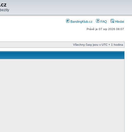
.cz
bezity
BandingKlub.cz
FAQ
Hledat
Právě je 07 srp 2026 08:07
Všechny časy jsou v UTC + 1 hodina