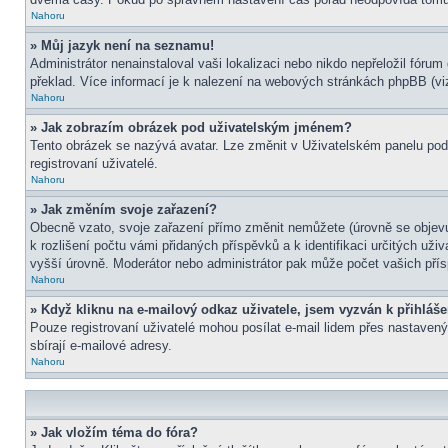
Nahoru
» Můj jazyk není na seznamu!
Administrátor nenainstaloval vaši lokalizaci nebo nikdo nepřeložil fór
překlad. Více informací je k nalezení na webových stránkách phpBB (viz
Nahoru
» Jak zobrazím obrázek pod uživatelským jménem?
Tento obrázek se nazývá avatar. Lze změnit v Uživatelském panelu pod 
registrovaní uživatelé.
Nahoru
» Jak změním svoje zařazení?
Obecně vzato, svoje zařazení přímo změnit nemůžete (úrovně se objevu
k rozlišení počtu vámi přidaných příspěvků a k identifikaci určitých už
vyšší úrovně. Moderátor nebo administrátor pak může počet vašich přís
Nahoru
» Když kliknu na e-mailový odkaz uživatele, jsem vyzván k přihláše
Pouze registrovaní uživatelé mohou posílat e-mail lidem přes nastavený
sbírají e-mailové adresy.
Nahoru
» Jak vložím téma do fóra?