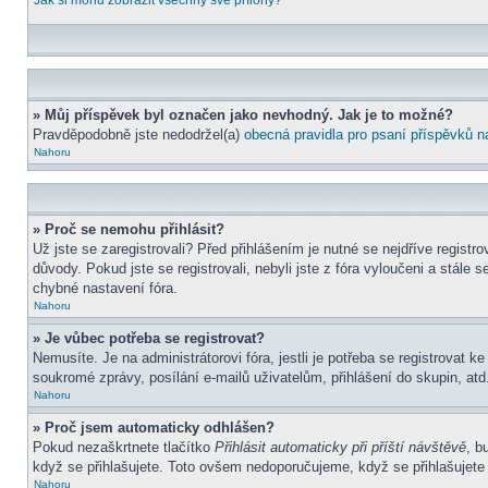
Jak si mohu zobrazit všechny své přílohy?
» Můj příspěvek byl označen jako nevhodný. Jak je to možné?
Pravděpodobně jste nedodržel(a)
obecná pravidla pro psaní příspěvků n
Nahoru
» Proč se nemohu přihlásit?
Už jste se zaregistrovali? Před přihlášením je nutné se nejdříve regist
důvody. Pokud jste se registrovali, nebyli jste z fóra vyloučeni a stál
chybné nastavení fóra.
Nahoru
» Je vůbec potřeba se registrovat?
Nemusíte. Je na administrátorovi fóra, jestli je potřeba se registrova
soukromé zprávy, posílání e-mailů uživatelům, přihlášení do skupin, atd.
Nahoru
» Proč jsem automaticky odhlášen?
Pokud nezaškrtnete tlačítko
Přihlásit automaticky při příští návštěvě
, b
když se přihlašujete. Toto ovšem nedoporučujeme, když se přihlašujete z
Nahoru