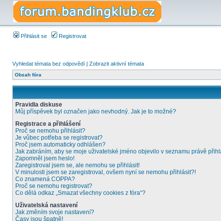
Přihlásit se
Registrovat
Vyhledat témata bez odpovědí
|
Zobrazit aktivní témata
Obsah fóra
Pravidla diskuse
Můj příspěvek byl označen jako nevhodný. Jak je to možné?
Registrace a přihlášení
Proč se nemohu přihlásit?
Je vůbec potřeba se registrovat?
Proč jsem automaticky odhlášen?
Jak zabráním, aby se moje uživatelské jméno objevilo v seznamu právě přih
Zapomněl jsem heslo!
Zaregistroval jsem se, ale nemohu se přihlásit!
V minulosti jsem se zaregistroval, ovšem nyní se nemohu přihlásit?!
Co znamená COPPA?
Proč se nemohu registrovat?
Co dělá odkaz „Smazat všechny cookies z fóra“?
Uživatelská nastavení
Jak změním svoje nastavení?
Časy jsou špatně!