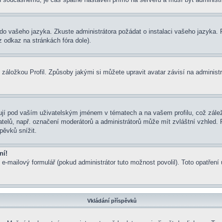
um do vašeho jazyka. Zkuste administrátora požádat o instalaci vašeho jazyka
 odkaz na stránkách fóra dole).
záložkou Profil. Způsoby jakými si můžete upravit avatar závisí na administ
jí pod vaším uživatelským jménem v tématech a na vašem profilu, což zálež
ivatelů, např. označení moderátorů a administrátorů může mít zvláštní vzhled
pěvků snížit.
ní!
 e-mailový formulář (pokud administrátor tuto možnost povolil). Toto opatře
Vkládání příspěvků