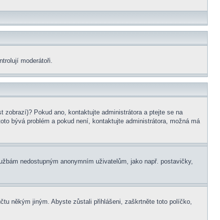
trolují moderátoři.
t zobrazí)? Pokud ano, kontaktujte administrátora a ptejte se na
le toto bývá problém a pokud není, kontaktujte administrátora, možná má
m službám nedostupným anonymním uživatelům, jako např. postavičky,
čtu někým jiným. Abyste zůstali přihlášeni, zaškrtněte toto políčko,