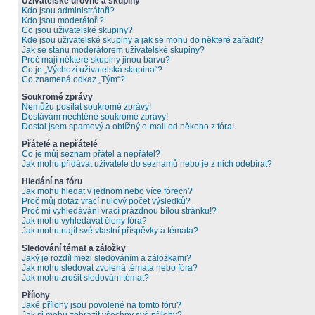
Uživatelské úrovně a skupiny
Kdo jsou administrátoři?
Kdo jsou moderátoři?
Co jsou uživatelské skupiny?
Kde jsou uživatelské skupiny a jak se mohu do některé zařadit?
Jak se stanu moderátorem uživatelské skupiny?
Proč mají některé skupiny jinou barvu?
Co je „Výchozí uživatelská skupina“?
Co znamená odkaz „Tým“?
Soukromé zprávy
Nemůžu posílat soukromé zprávy!
Dostávám nechtěné soukromé zprávy!
Dostal jsem spamový a obtížný e-mail od někoho z fóra!
Přátelé a nepřátelé
Co je můj seznam přátel a nepřátel?
Jak mohu přidávat uživatele do seznamů nebo je z nich odebírat?
Hledání na fóru
Jak mohu hledat v jednom nebo více fórech?
Proč můj dotaz vrací nulový počet výsledků?
Proč mi vyhledávání vrací prázdnou bílou stránku!?
Jak mohu vyhledávat členy fóra?
Jak mohu najít své vlastní příspěvky a témata?
Sledování témat a záložky
Jaký je rozdíl mezi sledováním a záložkami?
Jak mohu sledovat zvolená témata nebo fóra?
Jak mohu zrušit sledování témat?
Přílohy
Jaké přílohy jsou povolené na tomto fóru?