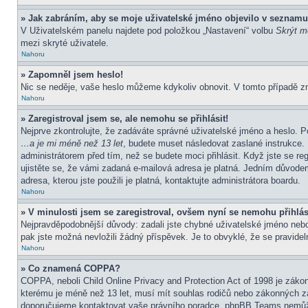
» Jak zabráním, aby se moje uživatelské jméno objevilo v seznamu
V Uživatelském panelu najdete pod položkou „Nastavení“ volbu
Skrýt mo
mezi skryté uživatele.
Nahoru
» Zapomněl jsem heslo!
Nic se neděje, vaše heslo můžeme kdykoliv obnovit. V tomto případě z
Nahoru
» Zaregistroval jsem se, ale nemohu se přihlásit!
Nejprve zkontrolujte, že zadáváte správné uživatelské jméno a heslo. P
…a je mi méně než 13 let
, budete muset následovat zaslané instrukce. 
administrátorem před tím, než se budete moci přihlásit. Když jste se re
ujistěte se, že vámi zadaná e-mailová adresa je platná. Jedním důvod
adresa, kterou jste použili je platná, kontaktujte administrátora boardu.
Nahoru
» V minulosti jsem se zaregistroval, ovšem nyní se nemohu přihlás
Nejpravděpodobnější důvody: zadali jste chybné uživatelské jméno nebo h
pak jste možná nevložili žádný příspěvek. Je to obvyklé, že se pravideln
Nahoru
» Co znamená COPPA?
COPPA, neboli Child Online Privacy and Protection Act of 1998 je zákon
kterému je méně než 13 let, musí mít souhlas rodičů nebo zákonných zástu
doporučujeme kontaktovat vaše právního poradce, phpBB Teams nemůže