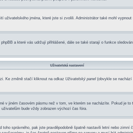
í uživatelského jména, které jste si zvolili. Administrátor také mohl vypnout
 phpBB a které vás udržují přihlášené, dále se také starají o funkce sledová
Uživatelská nastavení
ázi. Ke změně stačí kliknout na odkaz
Uživatelský panel
(obvykle se nachází 
ené v jiném časovém pásmu než v tom, ve kterém se nacházíte. Pokud je to 
m uživatelům bude vždy zobrazen výchozí čas fóra.
í od toho správného, pak jste pravděpodobně špatně nastavili letní nebo zimn
současnému, je čas špatně nastaven přímo na serveru a musí být administr