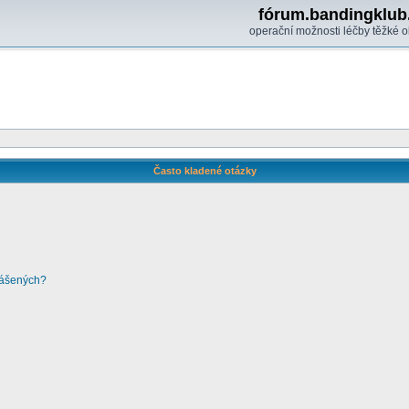
fórum.bandingklub
operační možnosti léčby těžké o
Často kladené otázky
lášených?