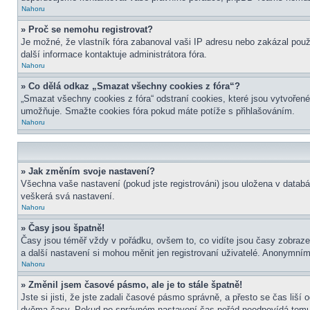
Nahoru
» Proč se nemohu registrovat?
Je možné, že vlastník fóra zabanoval vaši IP adresu nebo zakázal použit
další informace kontaktuje administrátora fóra.
Nahoru
» Co dělá odkaz „Smazat všechny cookies z fóra“?
„Smazat všechny cookies z fóra“ odstraní cookies, které jsou vytvořené
umožňuje. Smažte cookies fóra pokud máte potíže s přihlašováním.
Nahoru
» Jak změním svoje nastavení?
Všechna vaše nastavení (pokud jste registrováni) jsou uložena v datab
veškerá svá nastavení.
Nahoru
» Časy jsou špatně!
Časy jsou téměř vždy v pořádku, ovšem to, co vidíte jsou časy zobraz
a další nastavení si mohou měnit jen registrovaní uživatelé. Anonymní
Nahoru
» Změnil jsem časové pásmo, ale je to stále špatně!
Jste si jisti, že jste zadali časové pásmo správně, a přesto se čas liš
dvěma časy. Pokud po správném nastavení čas pořád neodpovídá tomu 