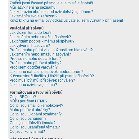
Změnil jsem časové pásmo, ale je to stále špatně!
Můj jazyk není na seznamu!
Jak zobrazím obrázek pod uživatelským jménem?
Jak změním svoje zařazení?
Když kliknu na e-mailový odkaz uživatele, jsem vyzván k přihlášení!
Vkládání příspěvků
Jak vložím téma do fóra?
Jak změním nebo smažu příspěvek?
Jak přidám podpis k mému příspěvku?
Jak vytvořím hlasování?
Proč nemohu přidat více možností pro hlasování?
Jak změním nebo smažu hlasování?
Proč se nemohu dostat k fóru?
Proč nemohu přidávat přílohy?
Proč jsem obdržel varování?
Jak mohu nahlásit příspěvek moderátorům?
K čemu slouží tlačítko „Uložit“ při psaní příspěvků?
Proč musí být můj příspěvek schválen?
Jak mohu oživit svoje téma?
Formátování a typy příspěvků
Co je BBCode?
Můžu používat HTML?
Co to jsou smajlíci (emotikony)?
Mohu přidávat obrázky?
Co to jsou Globální oznámení?
Co to jsou oznámení?
Co to jsou důležitá témata?
Co to jsou uzamčená témata?
Co jsou ikony témat?