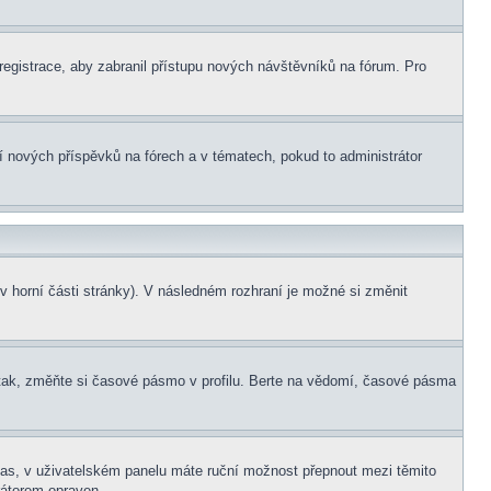
 registrace, aby zabranil přístupu nových návštěvníků na fórum. Pro
ní nových příspěvků na fórech a v tématech, pokud to administrátor
v horní části stránky). V následném rozhraní je možné si změnit
tak, změňte si časové pásmo v profilu. Berte na vědomí, časové pásma
í čas, v uživatelském panelu máte ruční možnost přepnout mezi těmito
átorem opraven.