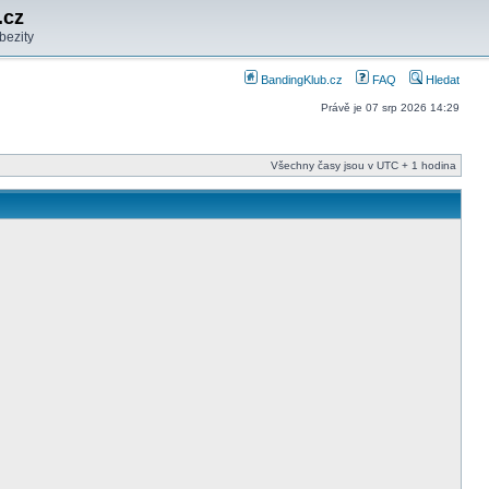
.cz
bezity
BandingKlub.cz
FAQ
Hledat
Právě je 07 srp 2026 14:29
Všechny časy jsou v UTC + 1 hodina