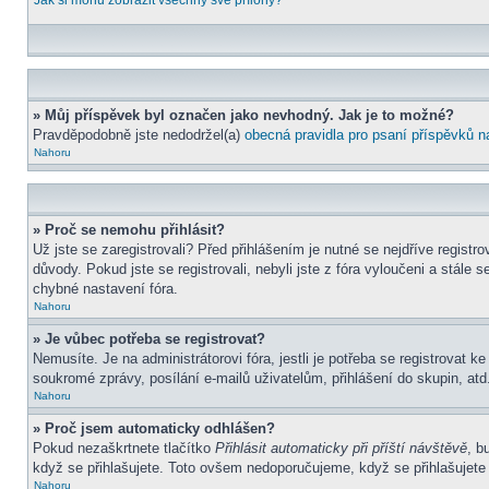
Jak si mohu zobrazit všechny své přílohy?
» Můj příspěvek byl označen jako nevhodný. Jak je to možné?
Pravděpodobně jste nedodržel(a)
obecná pravidla pro psaní příspěvků n
Nahoru
» Proč se nemohu přihlásit?
Už jste se zaregistrovali? Před přihlášením je nutné se nejdříve regist
důvody. Pokud jste se registrovali, nebyli jste z fóra vyloučeni a stál
chybné nastavení fóra.
Nahoru
» Je vůbec potřeba se registrovat?
Nemusíte. Je na administrátorovi fóra, jestli je potřeba se registrova
soukromé zprávy, posílání e-mailů uživatelům, přihlášení do skupin, atd.
Nahoru
» Proč jsem automaticky odhlášen?
Pokud nezaškrtnete tlačítko
Přihlásit automaticky při příští návštěvě
, b
když se přihlašujete. Toto ovšem nedoporučujeme, když se přihlašujete z
Nahoru