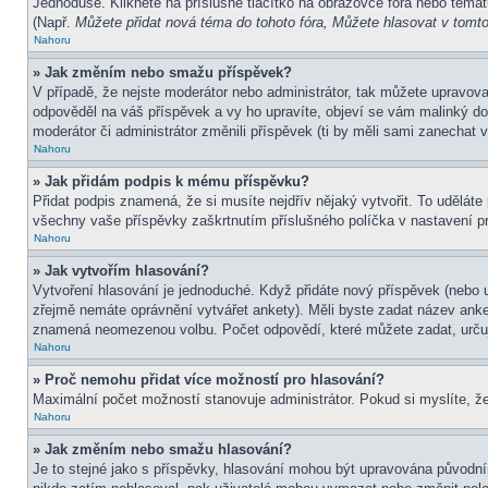
Jednoduše. Klikněte na příslušné tlačítko na obrazovce fóra nebo témat
(Např.
Můžete přidat nová téma do tohoto fóra, Můžete hlasovat v tomto 
Nahoru
» Jak změním nebo smažu příspěvek?
V případě, že nejste moderátor nebo administrátor, tak můžete upravov
odpověděl na váš příspěvek a vy ho upravíte, objeví se vám malinký dod
moderátor či administrátor změnili příspěvek (ti by měli sami zanechat
Nahoru
» Jak přidám podpis k mému příspěvku?
Přidat podpis znamená, že si musíte nejdřív nějaký vytvořit. To uděláte
všechny vaše příspěvky zaškrtnutím příslušného políčka v nastavení pr
Nahoru
» Jak vytvořím hlasování?
Vytvoření hlasování je jednoduché. Když přidáte nový příspěvek (nebo u
zřejmě nemáte oprávnění vytvářet ankety). Měli byste zadat název ank
znamená neomezenou volbu. Počet odpovědí, které můžete zadat, určuj
Nahoru
» Proč nemohu přidat více možností pro hlasování?
Maximální počet možností stanovuje administrátor. Pokud si myslíte, že
Nahoru
» Jak změním nebo smažu hlasování?
Je to stejné jako s příspěvky, hlasování mohou být upravována původní