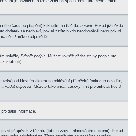
 co vám je povoleno můžete vidět na spodní části fóra nebo tématu
eného času po přispění) kliknutím na tlačítko
upravit
. Pokud již někdo
Tento dodatek se neobjeví, pokud zatím nikdo neodpověděl nebo pokud
 na něj již někdo odpověděl.
ním položky
Připojit podpis
. Můžete rovněž přidat stejný podpis pro
 zaškrtnutí).
asování
pod hlavním oknem na přidávání příspěvků (pokud to nevidíte,
 na
Přidat odpověď
. Můžete také přidat časový limit pro anketu, kde 0
 pro další informace.
první příspěvek v tématu (toto je vždy s hlasováním spojeno). Pokud