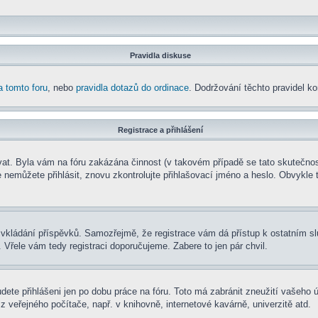
Pravidla diskuse
a tomto foru
, nebo
pravidla dotazů do ordinace
. Dodržování těchto pravidel kon
Registrace a přihlášení
rovat. Byla vám na fóru zakázána činnost (v takovém případě se tato skutečnos
e se nemůžete přihlásit, znovu zkontrolujte přihlašovací jméno a heslo. Obvyk
t ke vkládání příspěvků. Samozřejmě, že registrace vám dá přístup k ostatní
 Vřele vám tedy registraci doporučujeme. Zabere to jen pár chvil.
udete přihlášeni jen po dobu práce na fóru. Toto má zabránit zneužití vašeho ú
 veřejného počítače, např. v knihovně, internetové kavárně, univerzitě atd.