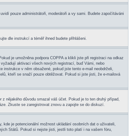
s uvidí pouze administrátoři, moderátoři a vy sami. Budete započítáváni
ujte dle instrukcí a téměř ihned budete přihlášeni.
Pokud je umožněna podpora COPPA a klikli jste při registraci na odkaz
 vyžadují aktivaci všech nových registrací, buď Vámi, nebo
jte instrukce v něm obsažené, pokud jste tento e-mail neobdrželi,
elů, kteří se snaží pouze obtěžovat. Pokud si jste jisti, že e-mailová
tor z nějakého důvodu smazal váš účet. Pokud je to ten druhý případ,
báze. Zkuste se zaregistrovat znovu a zapojte se do diskuzí.
, kde je potencionální možnost ukládání osobních dat o uživateli,
 Států. Pokud si nejste jisti, jestli toto platí i na vašem fóru,