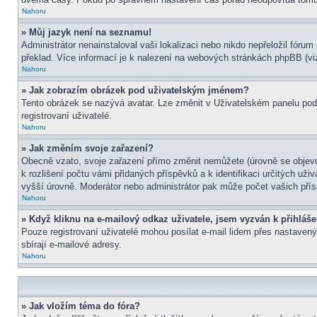
Nahoru
» Můj jazyk není na seznamu!
Administrátor nenainstaloval vaši lokalizaci nebo nikdo nepřeložil fór
překlad. Více informací je k nalezení na webových stránkách phpBB (viz
Nahoru
» Jak zobrazím obrázek pod uživatelským jménem?
Tento obrázek se nazývá avatar. Lze změnit v Uživatelském panelu pod 
registrovaní uživatelé.
Nahoru
» Jak změním svoje zařazení?
Obecně vzato, svoje zařazení přímo změnit nemůžete (úrovně se objevu
k rozlišení počtu vámi přidaných příspěvků a k identifikaci určitých už
vyšší úrovně. Moderátor nebo administrátor pak může počet vašich přís
Nahoru
» Když kliknu na e-mailový odkaz uživatele, jsem vyzván k přihláše
Pouze registrovaní uživatelé mohou posílat e-mail lidem přes nastavený
sbírají e-mailové adresy.
Nahoru
» Jak vložím téma do fóra?