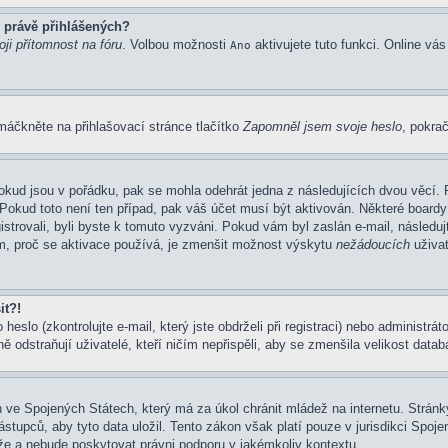
 právě přihlášených?
ji přítomnost na fóru
. Volbou možnosti
aktivujete tuto funkci. Online vá
Ano
máčkněte na přihlašovací stránce tlačítko
Zapomněl jsem svoje heslo
, pokrač
okud jsou v pořádku, pak se mohla odehrát jedna z následujících dvou věcí. 
Pokud toto není ten případ, pak váš účet musí být aktivován. Některé boardy
gistrovali, byli byste k tomuto vyzváni. Pokud vám byl zaslán e-mail, následu
em, proč se aktivace používá, je zmenšit možnost výskytu
nežádoucích
uživat
it?!
eslo (zkontrolujte e-mail, který jste obdrželi při registraci) nebo administrá
ě odstraňují uživatelé, kteří ničím nepřispěli, aby se zmenšila velikost data
 ve Spojených Státech, který má za úkol chránit mládež na internetu. Stránky
pců, aby tyto data uložil. Tento zákon však platí pouze v jurisdikci Spojených
 a nebude poskytovat právni podporu v jakémkoliv kontextu.