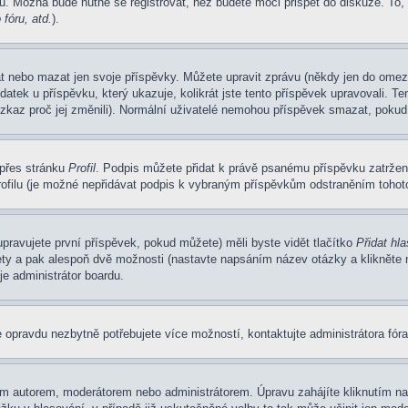
u. Možná bude nutné se registrovat, než budete moci přispět do diskuze. To,
fóru, atd.
).
at nebo mazat jen svoje příspěvky. Můžete upravit zprávu (někdy jen do omez
atek u příspěvku, který ukazuje, kolikrát jste tento příspěvek upravovali. 
 vzkaz proč jej změnili). Normální uživatelé nemohou příspěvek smazat, pokud
 přes stránku
Profil
. Podpis můžete přidat k právě psanému příspěvku zatrže
ofilu (je možné nepřidávat podpis k vybraným příspěvkům odstraněním tohoto
pravujete první příspěvek, pokud můžete) měli byste vidět tlačítko
Přidat hl
ety a pak alespoň dvě možnosti (nastavte napsáním název otázky a klikněte
e administrátor boardu.
 opravdu nezbytně potřebujete více možností, kontaktujte administrátora fóra
m autorem, moderátorem nebo administrátorem. Úpravu zahájíte kliknutím na 