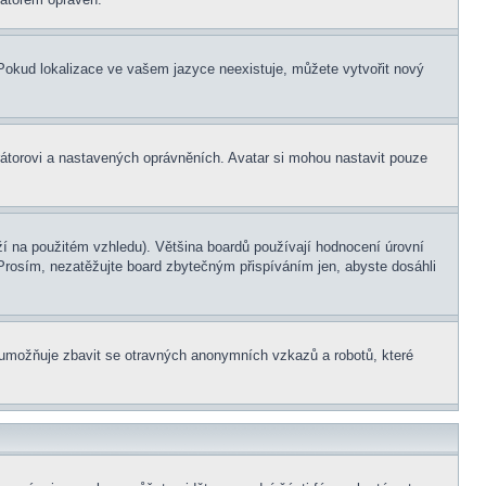
. Pokud lokalizace ve vašem jazyce neexistuje, můžete vytvořit nový
rátorovi a nastavených oprávněních. Avatar si mohou nastavit pouze
í na použitém vzhledu). Většina boardů používají hodnocení úrovní
. Prosím, nezatěžujte board zbytečným přispíváním jen, abyste dosáhli
ní umožňuje zbavit se otravných anonymních vzkazů a robotů, které