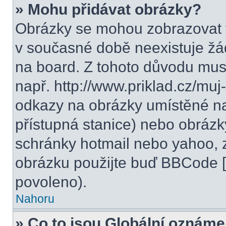
» Mohu přidávat obrázky?
Obrázky se mohou zobrazovat v
v současné době neexistuje žá
na board. Z tohoto důvodu mus
např. http://www.priklad.cz/mu
odkazy na obrázky umístěné na
přístupná stanice) nebo obrázk
schránky hotmail nebo yahoo, 
obrázku použijte buď BBCode [i
povoleno).
Nahoru
» Co to jsou Globální oznáme