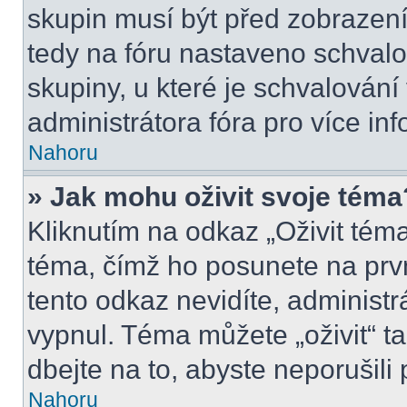
skupin musí být před zobrazen
tedy na fóru nastaveno schvalo
skupiny, u které je schvalován
administrátora fóra pro více inf
Nahoru
» Jak mohu oživit svoje téma
Kliknutím na odkaz „Oživit téma
téma, čímž ho posunete na prv
tento odkaz nevidíte, administ
vypnul. Téma můžete „oživit“ t
dbejte na to, abyste neporušili 
Nahoru