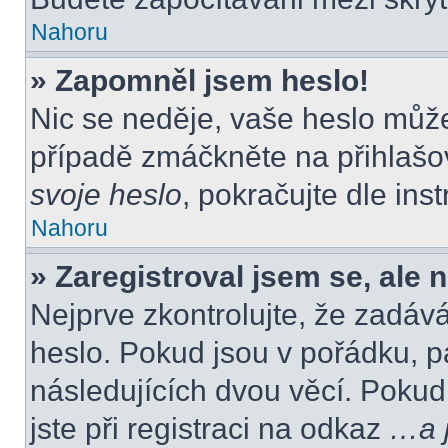
Nahoru
» Zapomněl jsem heslo!
Nic se neděje, vaše heslo můž
případě zmáčkněte na přihlašov
svoje heslo
, pokračujte dle ins
Nahoru
» Zaregistroval jsem se, ale 
Nejprve zkontrolujte, že zadáv
heslo. Pokud jsou v pořádku, p
následujících dvou věcí. Poku
jste při registraci na odkaz
…a j