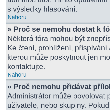
s výsledky hlasování.
Nahoru
» Proč se nemohu dostat k f
Některá fóra mohou být znepří
Ke čtení, prohlížení, přispívání 
kterou může poskytnout jen mod
kontaktujte.
Nahoru
» Proč nemohu přidávat příl
Administrátor může povolovat př
uživatele, nebo skupiny. Poku