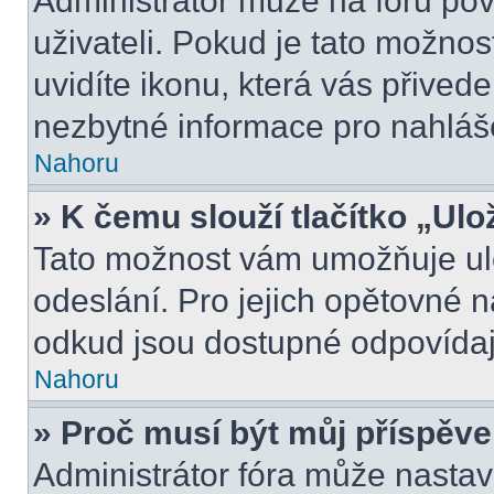
Administrátor může na fóru pov
uživateli. Pokud je tato možno
uvidíte ikonu, která vás přived
nezbytné informace pro nahláš
Nahoru
» K čemu slouží tlačítko „Ulo
Tato možnost vám umožňuje ulo
odeslání. Pro jejich opětovné n
odkud jsou dostupné odpovídají
Nahoru
» Proč musí být můj příspěv
Administrátor fóra může nastav