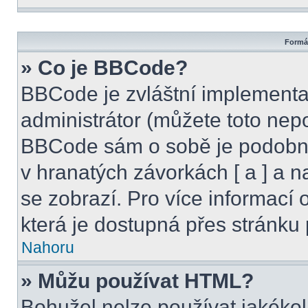
Formát
» Co je BBCode?
BBCode je zvláštní implementa
administrátor (můžete toto nepo
BBCode sám o sobě je podobný
v hranatých závorkách [ a ] a na
se zobrazí. Pro více informací
která je dostupná přes stránku 
Nahoru
» Můžu používat HTML?
Bohužel nelze používat jakékol