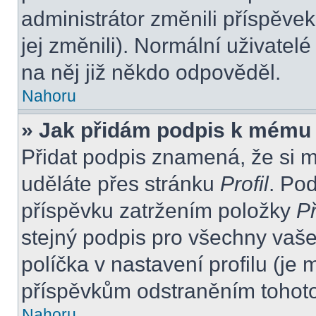
administrátor změnili příspěvek
jej změnili). Normální uživate
na něj již někdo odpověděl.
Nahoru
» Jak přidám podpis k mému
Přidat podpis znamená, že si mu
uděláte přes stránku
Profil
. Po
příspěvku zatržením položky
Př
stejný podpis pro všechny vaše
políčka v nastavení profilu (j
příspěvkům odstraněním tohoto 
Nahoru