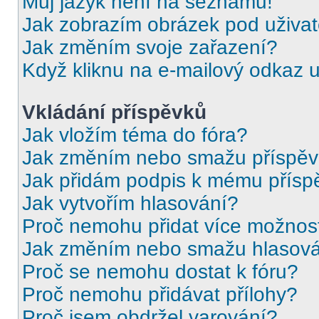
Můj jazyk není na seznamu!
Jak zobrazím obrázek pod uživ
Jak změním svoje zařazení?
Když kliknu na e-mailový odkaz u
Vkládání příspěvků
Jak vložím téma do fóra?
Jak změním nebo smažu příspě
Jak přidám podpis k mému přísp
Jak vytvořím hlasování?
Proč nemohu přidat více možnost
Jak změním nebo smažu hlasov
Proč se nemohu dostat k fóru?
Proč nemohu přidávat přílohy?
Proč jsem obdržel varování?