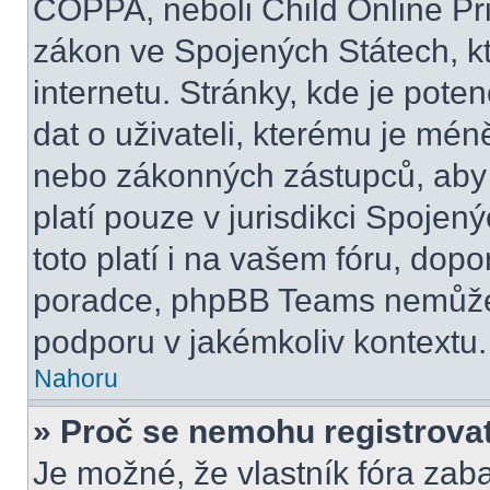
COPPA, neboli Child Online Pri
zákon ve Spojených Státech, kt
internetu. Stránky, kde je pot
dat o uživateli, kterému je mén
nebo zákonných zástupců, aby t
platí pouze v jurisdikci Spojenýc
toto platí i na vašem fóru, do
poradce, phpBB Teams nemůže
podporu v jakémkoliv kontextu.
Nahoru
» Proč se nemohu registrova
Je možné, že vlastník fóra zab