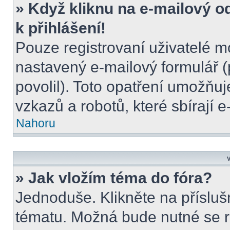
» Když kliknu na e-mailový o
k přihlášení!
Pouze registrovaní uživatelé m
nastavený e-mailový formulář (
povolil). Toto opatření umožňu
vzkazů a robotů, které sbírají 
Nahoru
V
» Jak vložím téma do fóra?
Jednoduše. Klikněte na přísluš
tématu. Možná bude nutné se re