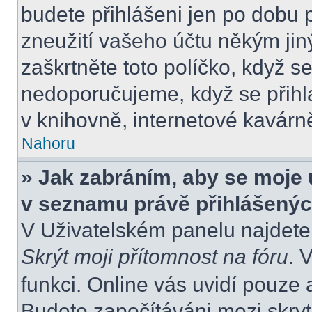
budete přihlášeni jen po dobu 
zneužití vašeho účtu někým jiný
zaškrtněte toto políčko, když s
nedoporučujeme, když se přihla
v knihovně, internetové kavárně
Nahoru
» Jak zabráním, aby se moje 
v seznamu právě přihlášený
V Uživatelském panelu najdete
Skrýt moji přítomnost na fóru
. 
funkci. Online vás uvidí pouze 
Budete započítáváni mezi skryt