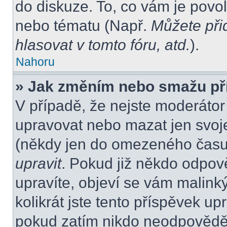
do diskuze. To, co vám je povo
nebo tématu (Např.
Můžete při
hlasovat v tomto fóru, atd.
).
Nahoru
» Jak změním nebo smažu př
V případě, že nejste moderátor
upravovat nebo mazat jen svoje
(někdy jen do omezeného času p
upravit
. Pokud již někdo odpov
upravíte, objeví se vám malink
kolikrát jste tento příspěvek up
pokud zatím nikdo neodpovědě