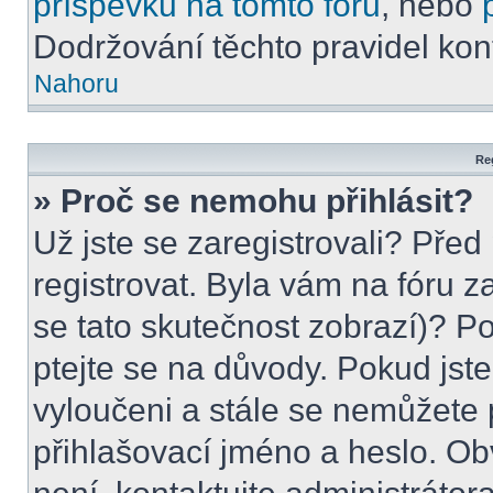
příspěvků na tomto foru
, nebo
Dodržování těchto pravidel kont
Nahoru
Reg
» Proč se nemohu přihlásit?
Už jste se zaregistrovali? Před
registrovat. Byla vám na fóru 
se tato skutečnost zobrazí)? Po
ptejte se na důvody. Pokud jste s
vyloučeni a stále se nemůžete p
přihlašovací jméno a heslo. Ob