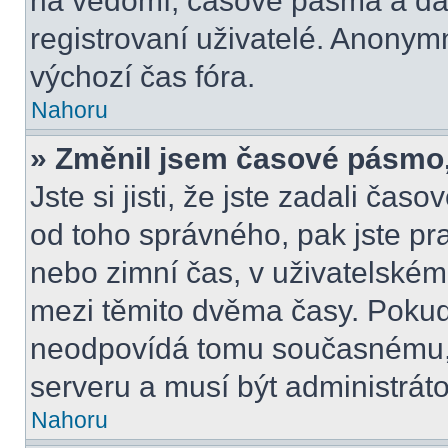
na vědomí, časové pásma a dal
registrovaní uživatelé. Anony
výchozí čas fóra.
Nahoru
» Změnil jsem časové pásmo, a
Jste si jisti, že jste zadali čas
od toho správného, pak jste pr
nebo zimní čas, v uživatelské
mezi těmito dvěma časy. Poku
neodpovídá tomu současnému, 
serveru a musí být administrát
Nahoru