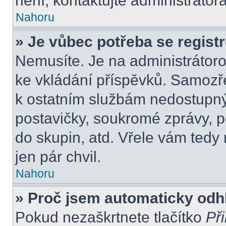
není, kontaktujte administráto
Nahoru
» Je vůbec potřeba se regist
Nemusíte. Je na administrátorovi
ke vkládání příspěvků. Samozře
k ostatním službám nedostupn
postavičky, soukromé zprávy, po
do skupin, atd. Vřele vám tedy
jen pár chvil.
Nahoru
» Proč jsem automaticky odh
Pokud nezaškrtnete tlačítko
Při