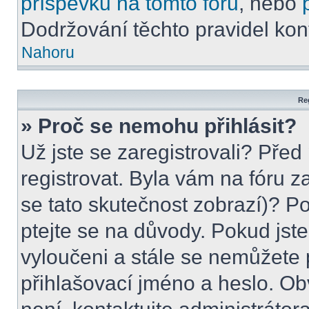
příspěvků na tomto foru
, nebo
Dodržování těchto pravidel kont
Nahoru
Reg
» Proč se nemohu přihlásit?
Už jste se zaregistrovali? Před
registrovat. Byla vám na fóru 
se tato skutečnost zobrazí)? Po
ptejte se na důvody. Pokud jste s
vyloučeni a stále se nemůžete p
přihlašovací jméno a heslo. Ob