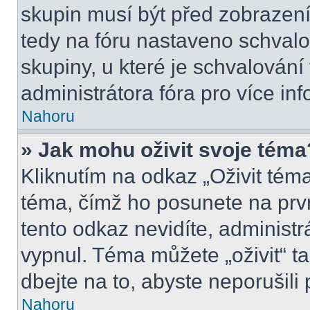
skupin musí být před zobrazen
tedy na fóru nastaveno schvalo
skupiny, u které je schvalován
administrátora fóra pro více inf
Nahoru
» Jak mohu oživit svoje téma
Kliknutím na odkaz „Oživit téma
téma, čímž ho posunete na prv
tento odkaz nevidíte, administ
vypnul. Téma můžete „oživit“ t
dbejte na to, abyste neporušili 
Nahoru