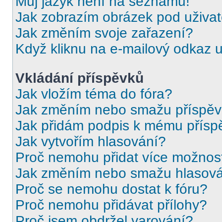
Můj jazyk není na seznamu!
Jak zobrazím obrázek pod uživ
Jak změním svoje zařazení?
Když kliknu na e-mailový odkaz u
Vkládání příspěvků
Jak vložím téma do fóra?
Jak změním nebo smažu příspě
Jak přidám podpis k mému přísp
Jak vytvořím hlasování?
Proč nemohu přidat více možnost
Jak změním nebo smažu hlasov
Proč se nemohu dostat k fóru?
Proč nemohu přidávat přílohy?
Proč jsem obdržel varování?