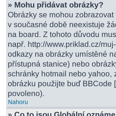
» Mohu přidávat obrázky?
Obrázky se mohou zobrazovat v
v současné době neexistuje žá
na board. Z tohoto důvodu mus
např. http://www.priklad.cz/mu
odkazy na obrázky umístěné na
přístupná stanice) nebo obrázk
schránky hotmail nebo yahoo, 
obrázku použijte buď BBCode [i
povoleno).
Nahoru
» Co to jsou Globální oznáme