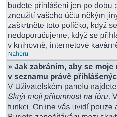
budete přihlášeni jen po dobu 
zneužití vašeho účtu někým jiný
zaškrtněte toto políčko, když s
nedoporučujeme, když se přihla
v knihovně, internetové kavárně
Nahoru
» Jak zabráním, aby se moje 
v seznamu právě přihlášený
V Uživatelském panelu najdete
Skrýt moji přítomnost na fóru
. 
funkci. Online vás uvidí pouze 
Budete započítáváni mezi skryt