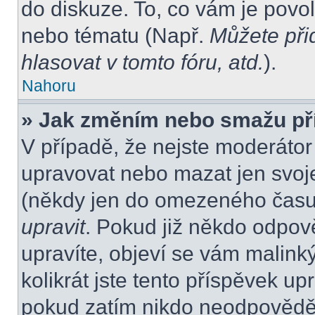
do diskuze. To, co vám je povo
nebo tématu (Např.
Můžete při
hlasovat v tomto fóru, atd.
).
Nahoru
» Jak změním nebo smažu př
V případě, že nejste moderátor
upravovat nebo mazat jen svoje
(někdy jen do omezeného času p
upravit
. Pokud již někdo odpov
upravíte, objeví se vám malink
kolikrát jste tento příspěvek up
pokud zatím nikdo neodpovědě