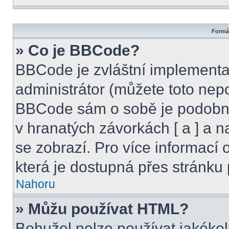
Formát
» Co je BBCode?
BBCode je zvláštní implementa
administrátor (můžete toto nepo
BBCode sám o sobě je podobný
v hranatých závorkách [ a ] a na
se zobrazí. Pro více informací
která je dostupná přes stránku 
Nahoru
» Můžu používat HTML?
Bohužel nelze používat jakékol