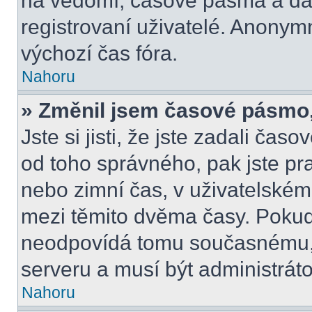
na vědomí, časové pásma a dal
registrovaní uživatelé. Anony
výchozí čas fóra.
Nahoru
» Změnil jsem časové pásmo, a
Jste si jisti, že jste zadali čas
od toho správného, pak jste pr
nebo zimní čas, v uživatelské
mezi těmito dvěma časy. Poku
neodpovídá tomu současnému, 
serveru a musí být administrát
Nahoru