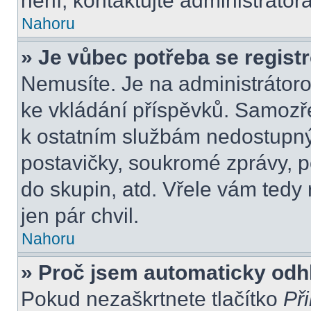
není, kontaktujte administráto
Nahoru
» Je vůbec potřeba se regist
Nemusíte. Je na administrátorovi
ke vkládání příspěvků. Samozře
k ostatním službám nedostupn
postavičky, soukromé zprávy, po
do skupin, atd. Vřele vám tedy
jen pár chvil.
Nahoru
» Proč jsem automaticky odh
Pokud nezaškrtnete tlačítko
Při