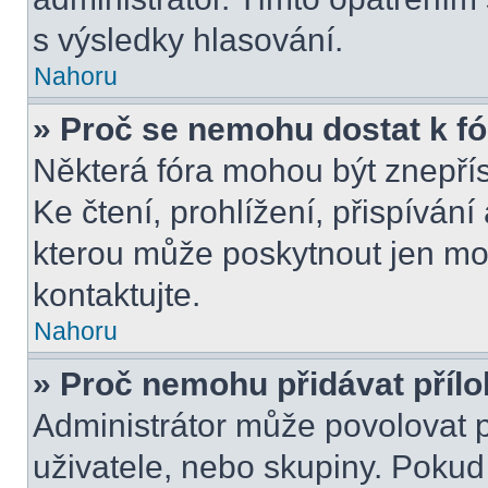
s výsledky hlasování.
Nahoru
» Proč se nemohu dostat k f
Některá fóra mohou být znepří
Ke čtení, prohlížení, přispívání 
kterou může poskytnout jen mod
kontaktujte.
Nahoru
» Proč nemohu přidávat příl
Administrátor může povolovat př
uživatele, nebo skupiny. Poku