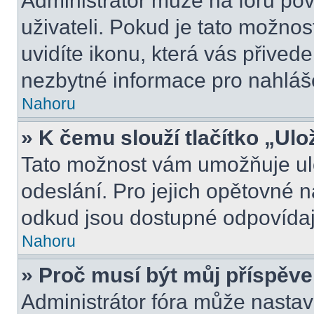
Administrátor může na fóru pov
uživateli. Pokud je tato možno
uvidíte ikonu, která vás přived
nezbytné informace pro nahláš
Nahoru
» K čemu slouží tlačítko „Ulo
Tato možnost vám umožňuje ulo
odeslání. Pro jejich opětovné n
odkud jsou dostupné odpovídají
Nahoru
» Proč musí být můj příspěv
Administrátor fóra může nastav