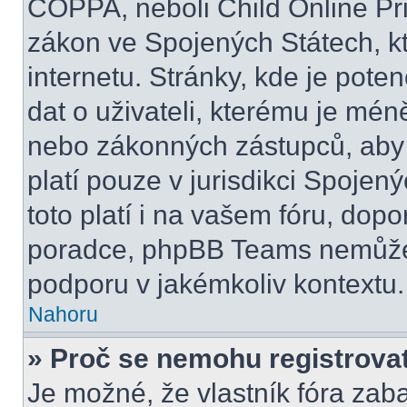
COPPA, neboli Child Online Pri
zákon ve Spojených Státech, kt
internetu. Stránky, kde je pot
dat o uživateli, kterému je mén
nebo zákonných zástupců, aby t
platí pouze v jurisdikci Spojenýc
toto platí i na vašem fóru, do
poradce, phpBB Teams nemůže
podporu v jakémkoliv kontextu.
Nahoru
» Proč se nemohu registrova
Je možné, že vlastník fóra zab