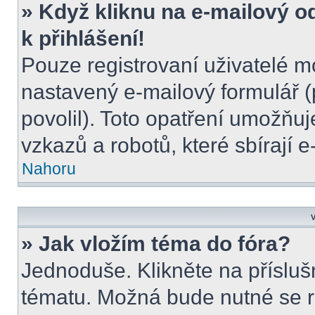
» Když kliknu na e-mailový o
k přihlášení!
Pouze registrovaní uživatelé m
nastavený e-mailový formulář (
povolil). Toto opatření umožňu
vzkazů a robotů, které sbírají 
Nahoru
V
» Jak vložím téma do fóra?
Jednoduše. Klikněte na přísluš
tématu. Možná bude nutné se re