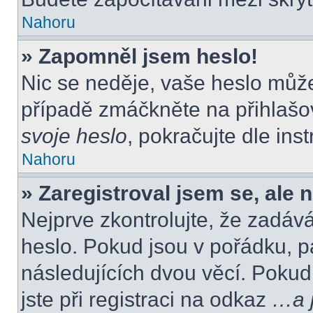
Nahoru
» Zapomněl jsem heslo!
Nic se neděje, vaše heslo můž
případě zmáčkněte na přihlašov
svoje heslo
, pokračujte dle ins
Nahoru
» Zaregistroval jsem se, ale 
Nejprve zkontrolujte, že zadáv
heslo. Pokud jsou v pořádku, p
následujících dvou věcí. Poku
jste při registraci na odkaz
…a j