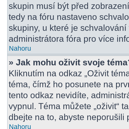
skupin musí být před zobrazen
tedy na fóru nastaveno schvalo
skupiny, u které je schvalován
administrátora fóra pro více inf
Nahoru
» Jak mohu oživit svoje téma
Kliknutím na odkaz „Oživit téma
téma, čímž ho posunete na prv
tento odkaz nevidíte, administ
vypnul. Téma můžete „oživit“ t
dbejte na to, abyste neporušili 
Nahoru