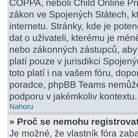
COPPA, neboli Child Online Pri
zákon ve Spojených Státech, kt
internetu. Stránky, kde je pot
dat o uživateli, kterému je mén
nebo zákonných zástupců, aby t
platí pouze v jurisdikci Spojenýc
toto platí i na vašem fóru, do
poradce, phpBB Teams nemůže
podporu v jakémkoliv kontextu.
Nahoru
» Proč se nemohu registrova
Je možné, že vlastník fóra zab