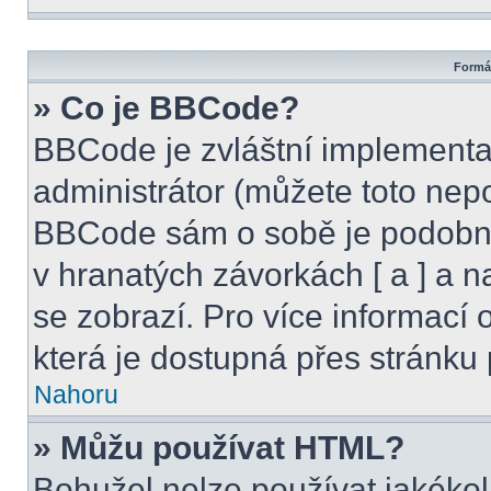
Formát
» Co je BBCode?
BBCode je zvláštní implementa
administrátor (můžete toto nepo
BBCode sám o sobě je podobný
v hranatých závorkách [ a ] a na
se zobrazí. Pro více informací
která je dostupná přes stránku 
Nahoru
» Můžu používat HTML?
Bohužel nelze používat jakékol