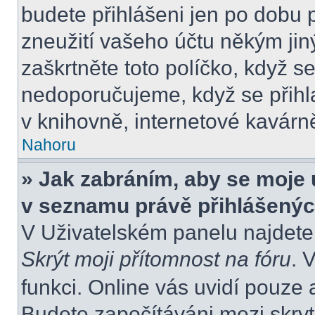
budete přihlášeni jen po dobu 
zneužití vašeho účtu někým jiný
zaškrtněte toto políčko, když s
nedoporučujeme, když se přihla
v knihovně, internetové kavárně
Nahoru
» Jak zabráním, aby se moje 
v seznamu právě přihlášený
V Uživatelském panelu najdete
Skrýt moji přítomnost na fóru
. 
funkci. Online vás uvidí pouze 
Budete započítáváni mezi skryt