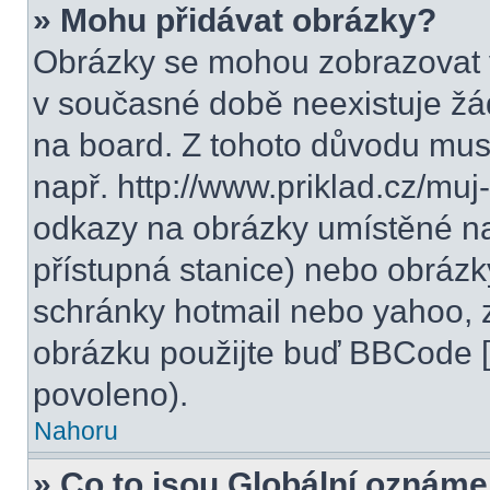
» Mohu přidávat obrázky?
Obrázky se mohou zobrazovat v
v současné době neexistuje žá
na board. Z tohoto důvodu mus
např. http://www.priklad.cz/mu
odkazy na obrázky umístěné na
přístupná stanice) nebo obrázk
schránky hotmail nebo yahoo, 
obrázku použijte buď BBCode [i
povoleno).
Nahoru
» Co to jsou Globální oznáme