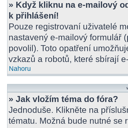
» Když kliknu na e-mailový o
k přihlášení!
Pouze registrovaní uživatelé m
nastavený e-mailový formulář (
povolil). Toto opatření umožňu
vzkazů a robotů, které sbírají 
Nahoru
V
» Jak vložím téma do fóra?
Jednoduše. Klikněte na přísluš
tématu. Možná bude nutné se re