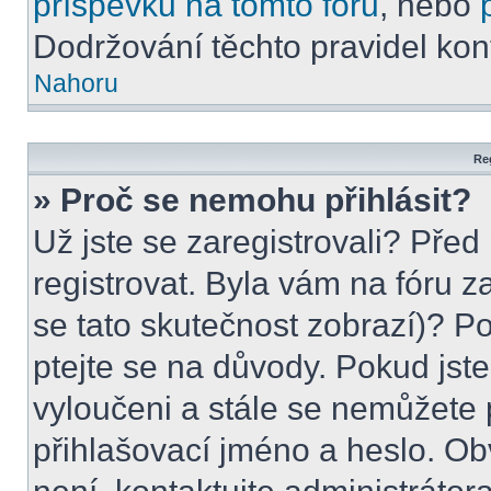
příspěvků na tomto foru
, nebo
Dodržování těchto pravidel kont
Nahoru
Reg
» Proč se nemohu přihlásit?
Už jste se zaregistrovali? Před
registrovat. Byla vám na fóru 
se tato skutečnost zobrazí)? Po
ptejte se na důvody. Pokud jste s
vyloučeni a stále se nemůžete p
přihlašovací jméno a heslo. Ob