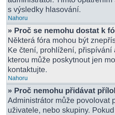
s výsledky hlasování.
Nahoru
» Proč se nemohu dostat k f
Některá fóra mohou být znepří
Ke čtení, prohlížení, přispívání 
kterou může poskytnout jen mod
kontaktujte.
Nahoru
» Proč nemohu přidávat příl
Administrátor může povolovat př
uživatele, nebo skupiny. Poku