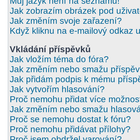
Můj jazyk není na seznamu!
Jak zobrazím obrázek pod uživ
Jak změním svoje zařazení?
Když kliknu na e-mailový odkaz u
Vkládání příspěvků
Jak vložím téma do fóra?
Jak změním nebo smažu příspě
Jak přidám podpis k mému přísp
Jak vytvořím hlasování?
Proč nemohu přidat více možnost
Jak změním nebo smažu hlasov
Proč se nemohu dostat k fóru?
Proč nemohu přidávat přílohy?
Proč jsem obdržel varování?