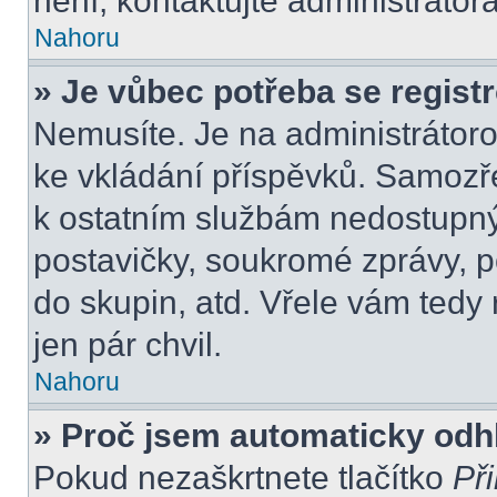
není, kontaktujte administráto
Nahoru
» Je vůbec potřeba se regist
Nemusíte. Je na administrátorovi
ke vkládání příspěvků. Samozře
k ostatním službám nedostupn
postavičky, soukromé zprávy, po
do skupin, atd. Vřele vám tedy
jen pár chvil.
Nahoru
» Proč jsem automaticky odh
Pokud nezaškrtnete tlačítko
Při