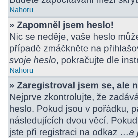
Nahoru
» Zapomněl jsem heslo!
Nic se neděje, vaše heslo můž
případě zmáčkněte na přihlašov
svoje heslo
, pokračujte dle ins
Nahoru
» Zaregistroval jsem se, ale 
Nejprve zkontrolujte, že zadáv
heslo. Pokud jsou v pořádku, p
následujících dvou věcí. Poku
jste při registraci na odkaz
…a j