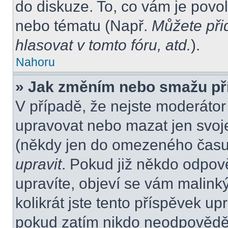
do diskuze. To, co vám je povo
nebo tématu (Např.
Můžete při
hlasovat v tomto fóru, atd.
).
Nahoru
» Jak změním nebo smažu př
V případě, že nejste moderátor
upravovat nebo mazat jen svoje
(někdy jen do omezeného času p
upravit
. Pokud již někdo odpov
upravíte, objeví se vám malink
kolikrát jste tento příspěvek up
pokud zatím nikdo neodpovědě