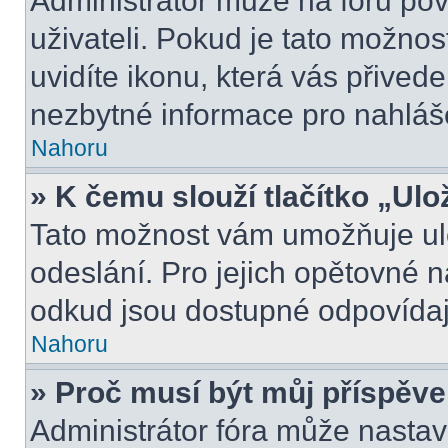
Administrátor může na fóru pov
uživateli. Pokud je tato možno
uvidíte ikonu, která vás přived
nezbytné informace pro nahláš
Nahoru
» K čemu slouží tlačítko „Ulo
Tato možnost vám umožňuje ulo
odeslání. Pro jejich opětovné n
odkud jsou dostupné odpovídají
Nahoru
» Proč musí být můj příspěv
Administrátor fóra může nastav