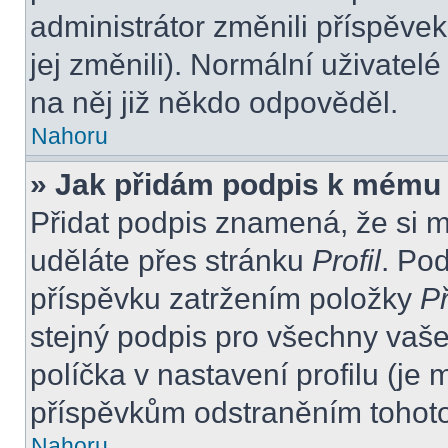
administrátor změnili příspěvek
jej změnili). Normální uživate
na něj již někdo odpověděl.
Nahoru
» Jak přidám podpis k mému
Přidat podpis znamená, že si mu
uděláte přes stránku
Profil
. Po
příspěvku zatržením položky
Př
stejný podpis pro všechny vaše
políčka v nastavení profilu (j
příspěvkům odstraněním tohoto 
Nahoru