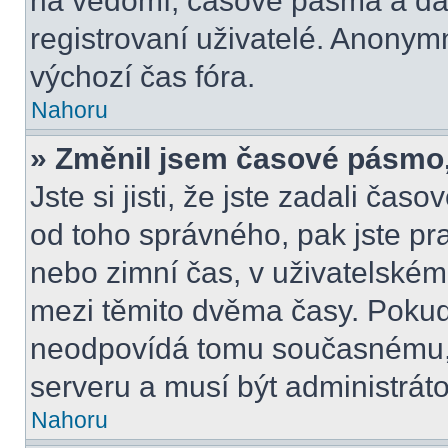
na vědomí, časové pásma a dal
registrovaní uživatelé. Anony
výchozí čas fóra.
Nahoru
» Změnil jsem časové pásmo, a
Jste si jisti, že jste zadali čas
od toho správného, pak jste pr
nebo zimní čas, v uživatelské
mezi těmito dvěma časy. Poku
neodpovídá tomu současnému, 
serveru a musí být administrát
Nahoru