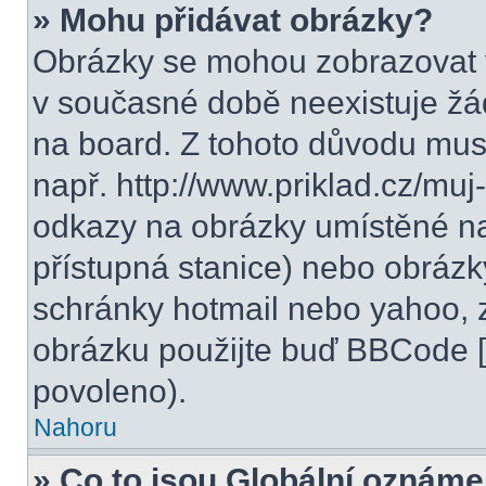
» Mohu přidávat obrázky?
Obrázky se mohou zobrazovat v
v současné době neexistuje žá
na board. Z tohoto důvodu mus
např. http://www.priklad.cz/mu
odkazy na obrázky umístěné na
přístupná stanice) nebo obrázk
schránky hotmail nebo yahoo, 
obrázku použijte buď BBCode [i
povoleno).
Nahoru
» Co to jsou Globální oznáme