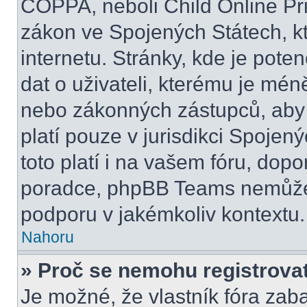
COPPA, neboli Child Online Pri
zákon ve Spojených Státech, kt
internetu. Stránky, kde je pot
dat o uživateli, kterému je mén
nebo zákonných zástupců, aby t
platí pouze v jurisdikci Spojenýc
toto platí i na vašem fóru, do
poradce, phpBB Teams nemůže
podporu v jakémkoliv kontextu.
Nahoru
» Proč se nemohu registrova
Je možné, že vlastník fóra zab