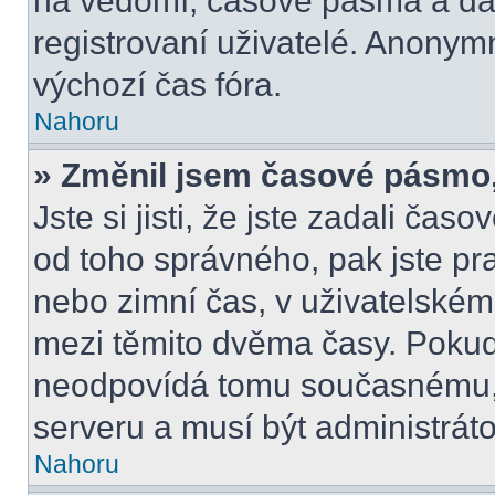
na vědomí, časové pásma a dal
registrovaní uživatelé. Anony
výchozí čas fóra.
Nahoru
» Změnil jsem časové pásmo, a
Jste si jisti, že jste zadali čas
od toho správného, pak jste pr
nebo zimní čas, v uživatelské
mezi těmito dvěma časy. Poku
neodpovídá tomu současnému, 
serveru a musí být administrát
Nahoru