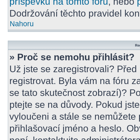
příspěvků na tomto foru
, nebo
Dodržování těchto pravidel kont
Nahoru
Reg
» Proč se nemohu přihlásit?
Už jste se zaregistrovali? Před
registrovat. Byla vám na fóru 
se tato skutečnost zobrazí)? Po
ptejte se na důvody. Pokud jste s
vyloučeni a stále se nemůžete p
přihlašovací jméno a heslo. Ob