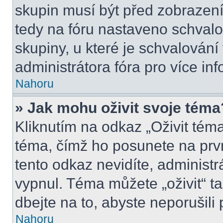
skupin musí být před zobrazen
tedy na fóru nastaveno schvalo
skupiny, u které je schvalován
administrátora fóra pro více inf
Nahoru
» Jak mohu oživit svoje téma
Kliknutím na odkaz „Oživit téma
téma, čímž ho posunete na prv
tento odkaz nevidíte, administ
vypnul. Téma můžete „oživit“ t
dbejte na to, abyste neporušili 
Nahoru