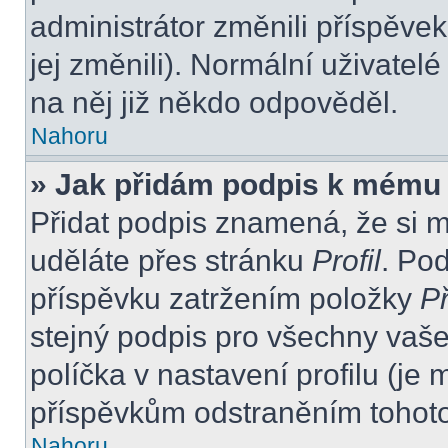
administrátor změnili příspěvek
jej změnili). Normální uživate
na něj již někdo odpověděl.
Nahoru
» Jak přidám podpis k mému
Přidat podpis znamená, že si mu
uděláte přes stránku
Profil
. Po
příspěvku zatržením položky
Př
stejný podpis pro všechny vaše
políčka v nastavení profilu (j
příspěvkům odstraněním tohoto 
Nahoru