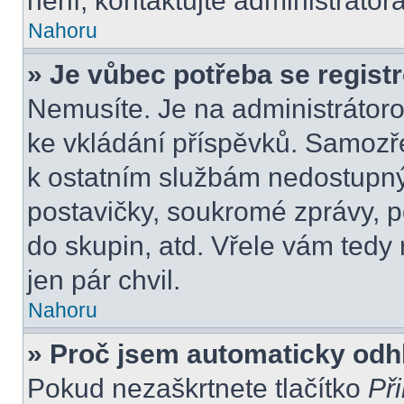
není, kontaktujte administráto
Nahoru
» Je vůbec potřeba se regist
Nemusíte. Je na administrátorovi
ke vkládání příspěvků. Samozře
k ostatním službám nedostupn
postavičky, soukromé zprávy, po
do skupin, atd. Vřele vám tedy
jen pár chvil.
Nahoru
» Proč jsem automaticky odh
Pokud nezaškrtnete tlačítko
Při