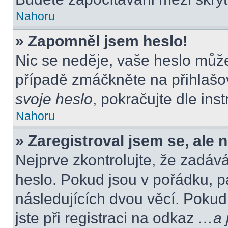
Nahoru
» Zapomněl jsem heslo!
Nic se neděje, vaše heslo můž
případě zmáčkněte na přihlašov
svoje heslo
, pokračujte dle ins
Nahoru
» Zaregistroval jsem se, ale 
Nejprve zkontrolujte, že zadáv
heslo. Pokud jsou v pořádku, p
následujících dvou věcí. Poku
jste při registraci na odkaz
…a j