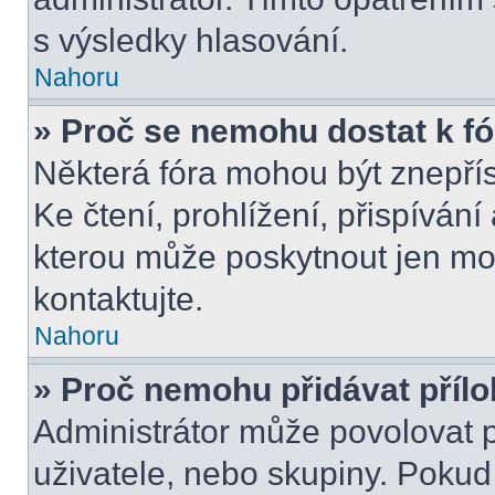
s výsledky hlasování.
Nahoru
» Proč se nemohu dostat k f
Některá fóra mohou být znepří
Ke čtení, prohlížení, přispívání 
kterou může poskytnout jen mod
kontaktujte.
Nahoru
» Proč nemohu přidávat příl
Administrátor může povolovat př
uživatele, nebo skupiny. Poku