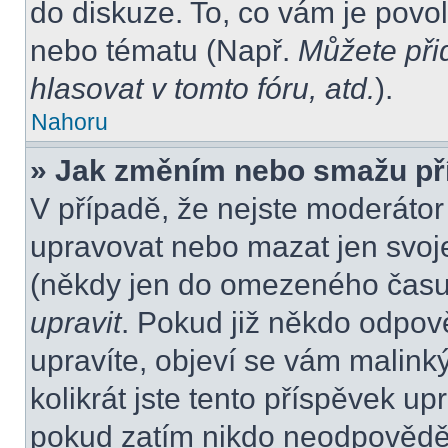
do diskuze. To, co vám je povo
nebo tématu (Např.
Můžete při
hlasovat v tomto fóru, atd.
).
Nahoru
» Jak změním nebo smažu př
V případě, že nejste moderátor
upravovat nebo mazat jen svoje
(někdy jen do omezeného času p
upravit
. Pokud již někdo odpov
upravíte, objeví se vám malink
kolikrát jste tento příspěvek up
pokud zatím nikdo neodpovědě