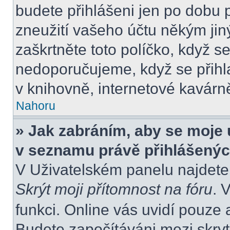
budete přihlášeni jen po dobu 
zneužití vašeho účtu někým jiný
zaškrtněte toto políčko, když s
nedoporučujeme, když se přihla
v knihovně, internetové kavárně
Nahoru
» Jak zabráním, aby se moje 
v seznamu právě přihlášený
V Uživatelském panelu najdete
Skrýt moji přítomnost na fóru
. 
funkci. Online vás uvidí pouze 
Budete započítáváni mezi skryt