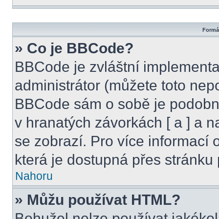
Formát
» Co je BBCode?
BBCode je zvláštní implementa
administrátor (můžete toto nepo
BBCode sám o sobě je podobný
v hranatých závorkách [ a ] a na
se zobrazí. Pro více informací
která je dostupná přes stránku 
Nahoru
» Můžu používat HTML?
Bohužel nelze používat jakékol