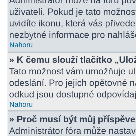
Administrátor může na fóru pov
uživateli. Pokud je tato možno
uvidíte ikonu, která vás přived
nezbytné informace pro nahláš
Nahoru
» K čemu slouží tlačítko „Ulo
Tato možnost vám umožňuje ulo
odeslání. Pro jejich opětovné n
odkud jsou dostupné odpovídají
Nahoru
» Proč musí být můj příspěv
Administrátor fóra může nastav