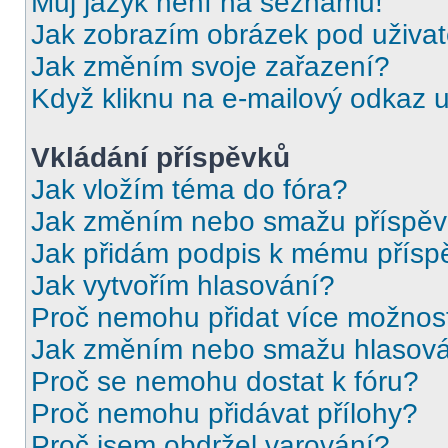
Můj jazyk není na seznamu!
Jak zobrazím obrázek pod uživ
Jak změním svoje zařazení?
Když kliknu na e-mailový odkaz u
Vkládání příspěvků
Jak vložím téma do fóra?
Jak změním nebo smažu příspě
Jak přidám podpis k mému přísp
Jak vytvořím hlasování?
Proč nemohu přidat více možnost
Jak změním nebo smažu hlasov
Proč se nemohu dostat k fóru?
Proč nemohu přidávat přílohy?
Proč jsem obdržel varování?