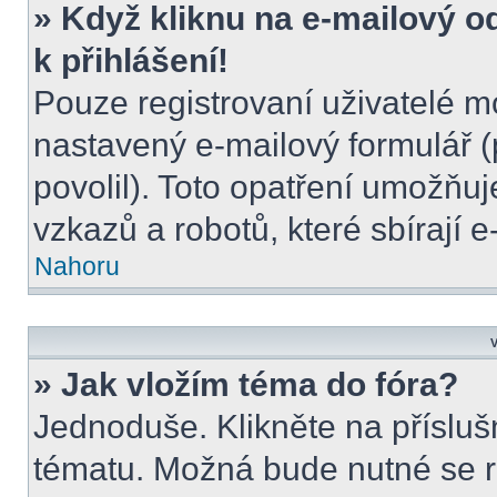
» Když kliknu na e-mailový o
k přihlášení!
Pouze registrovaní uživatelé m
nastavený e-mailový formulář (
povolil). Toto opatření umožňu
vzkazů a robotů, které sbírají 
Nahoru
V
» Jak vložím téma do fóra?
Jednoduše. Klikněte na přísluš
tématu. Možná bude nutné se re