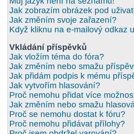
Můj jazyk není na seznamu!
Jak zobrazím obrázek pod uživ
Jak změním svoje zařazení?
Když kliknu na e-mailový odkaz u
Vkládání příspěvků
Jak vložím téma do fóra?
Jak změním nebo smažu příspě
Jak přidám podpis k mému přísp
Jak vytvořím hlasování?
Proč nemohu přidat více možnost
Jak změním nebo smažu hlasov
Proč se nemohu dostat k fóru?
Proč nemohu přidávat přílohy?
Proč jsem obdržel varování?