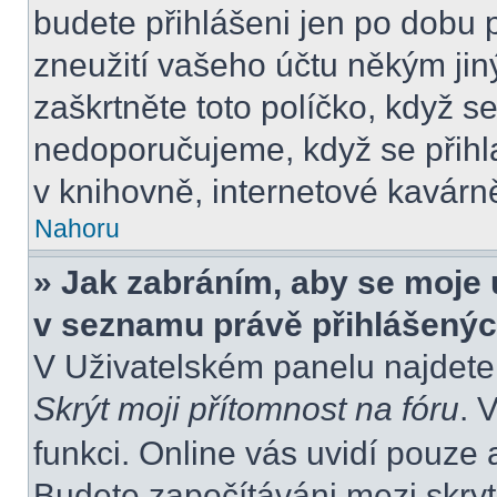
budete přihlášeni jen po dobu 
zneužití vašeho účtu někým jiný
zaškrtněte toto políčko, když s
nedoporučujeme, když se přihla
v knihovně, internetové kavárně
Nahoru
» Jak zabráním, aby se moje 
v seznamu právě přihlášený
V Uživatelském panelu najdete
Skrýt moji přítomnost na fóru
. 
funkci. Online vás uvidí pouze 
Budete započítáváni mezi skryt