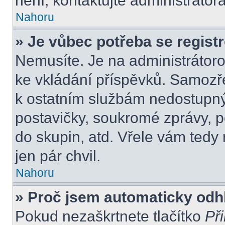
není, kontaktujte administráto
Nahoru
» Je vůbec potřeba se regist
Nemusíte. Je na administrátorovi
ke vkládání příspěvků. Samozře
k ostatním službám nedostupn
postavičky, soukromé zprávy, po
do skupin, atd. Vřele vám tedy
jen pár chvil.
Nahoru
» Proč jsem automaticky odh
Pokud nezaškrtnete tlačítko
Při