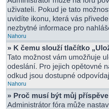
Administrátor může na fóru pov
uživateli. Pokud je tato možno
uvidíte ikonu, která vás přived
nezbytné informace pro nahláš
Nahoru
» K čemu slouží tlačítko „Ulo
Tato možnost vám umožňuje ulo
odeslání. Pro jejich opětovné n
odkud jsou dostupné odpovídají
Nahoru
» Proč musí být můj příspěv
Administrátor fóra může nastav