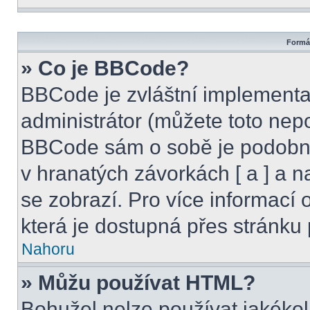
Formát
» Co je BBCode?
BBCode je zvláštní implementa
administrátor (můžete toto nepo
BBCode sám o sobě je podobný
v hranatých závorkách [ a ] a na
se zobrazí. Pro více informací
která je dostupná přes stránku 
Nahoru
» Můžu používat HTML?
Bohužel nelze používat jakékol