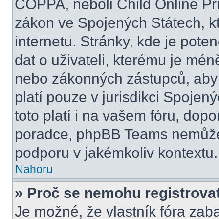
COPPA, neboli Child Online Pri
zákon ve Spojených Státech, kt
internetu. Stránky, kde je pot
dat o uživateli, kterému je mén
nebo zákonných zástupců, aby t
platí pouze v jurisdikci Spojenýc
toto platí i na vašem fóru, do
poradce, phpBB Teams nemůže
podporu v jakémkoliv kontextu.
Nahoru
» Proč se nemohu registrova
Je možné, že vlastník fóra zab