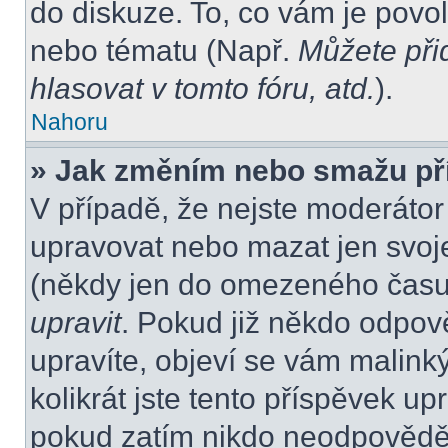
do diskuze. To, co vám je povo
nebo tématu (Např.
Můžete při
hlasovat v tomto fóru, atd.
).
Nahoru
» Jak změním nebo smažu př
V případě, že nejste moderátor
upravovat nebo mazat jen svoje
(někdy jen do omezeného času p
upravit
. Pokud již někdo odpov
upravíte, objeví se vám malink
kolikrát jste tento příspěvek up
pokud zatím nikdo neodpovědě