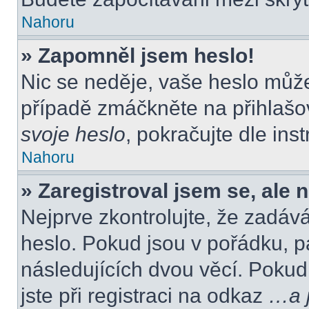
Nahoru
» Zapomněl jsem heslo!
Nic se neděje, vaše heslo můž
případě zmáčkněte na přihlašov
svoje heslo
, pokračujte dle ins
Nahoru
» Zaregistroval jsem se, ale 
Nejprve zkontrolujte, že zadáv
heslo. Pokud jsou v pořádku, p
následujících dvou věcí. Poku
jste při registraci na odkaz
…a j