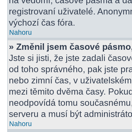
na vědomí, časové pásma a dal
registrovaní uživatelé. Anony
výchozí čas fóra.
Nahoru
» Změnil jsem časové pásmo, a
Jste si jisti, že jste zadali čas
od toho správného, pak jste pr
nebo zimní čas, v uživatelské
mezi těmito dvěma časy. Poku
neodpovídá tomu současnému, 
serveru a musí být administrát
Nahoru