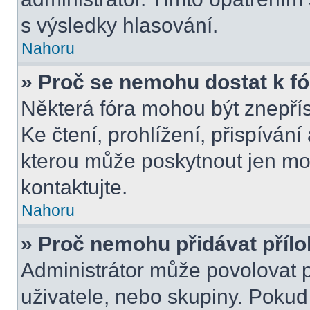
s výsledky hlasování.
Nahoru
» Proč se nemohu dostat k f
Některá fóra mohou být znepří
Ke čtení, prohlížení, přispívání 
kterou může poskytnout jen mod
kontaktujte.
Nahoru
» Proč nemohu přidávat příl
Administrátor může povolovat př
uživatele, nebo skupiny. Poku