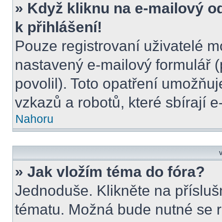
» Když kliknu na e-mailový o
k přihlášení!
Pouze registrovaní uživatelé m
nastavený e-mailový formulář (
povolil). Toto opatření umožňu
vzkazů a robotů, které sbírají 
Nahoru
V
» Jak vložím téma do fóra?
Jednoduše. Klikněte na přísluš
tématu. Možná bude nutné se re