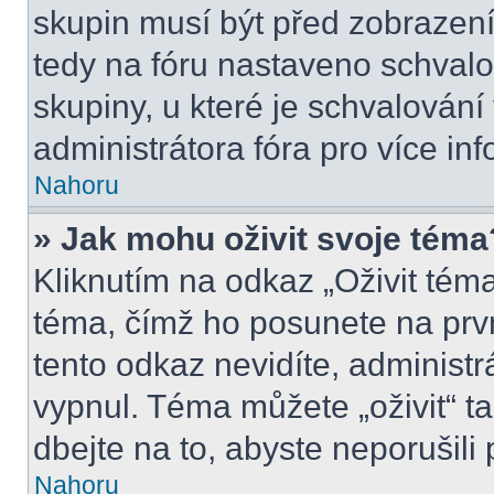
skupin musí být před zobrazen
tedy na fóru nastaveno schvalo
skupiny, u které je schvalován
administrátora fóra pro více inf
Nahoru
» Jak mohu oživit svoje téma
Kliknutím na odkaz „Oživit téma
téma, čímž ho posunete na prv
tento odkaz nevidíte, administ
vypnul. Téma můžete „oživit“ t
dbejte na to, abyste neporušili 
Nahoru