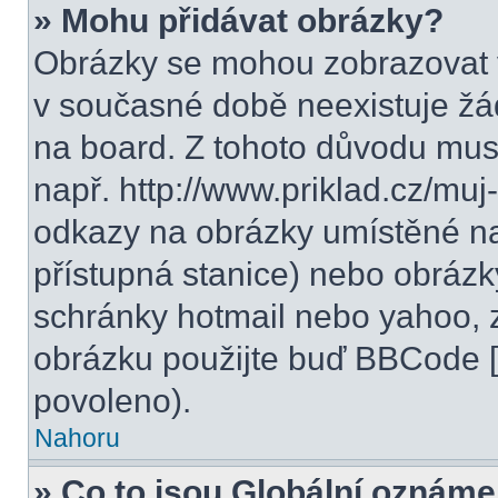
» Mohu přidávat obrázky?
Obrázky se mohou zobrazovat v
v současné době neexistuje žá
na board. Z tohoto důvodu mus
např. http://www.priklad.cz/mu
odkazy na obrázky umístěné na
přístupná stanice) nebo obrázk
schránky hotmail nebo yahoo, 
obrázku použijte buď BBCode [i
povoleno).
Nahoru
» Co to jsou Globální oznáme