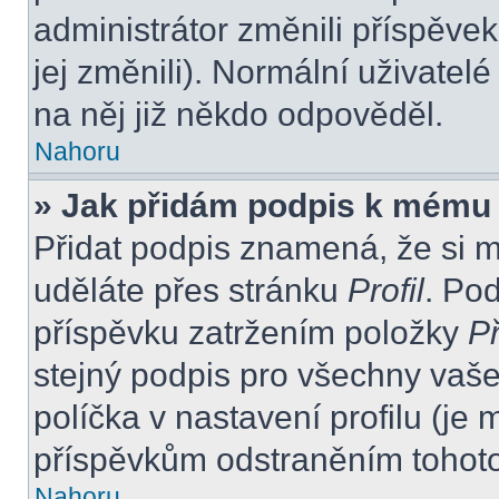
administrátor změnili příspěvek
jej změnili). Normální uživate
na něj již někdo odpověděl.
Nahoru
» Jak přidám podpis k mému
Přidat podpis znamená, že si mu
uděláte přes stránku
Profil
. Po
příspěvku zatržením položky
Př
stejný podpis pro všechny vaše
políčka v nastavení profilu (j
příspěvkům odstraněním tohoto 
Nahoru