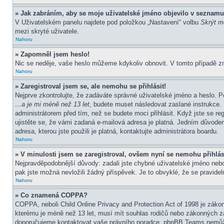
» Jak zabráním, aby se moje uživatelské jméno objevilo v seznamu
V Uživatelském panelu najdete pod položkou „Nastavení“ volbu
Skrýt mo
mezi skryté uživatele.
Nahoru
» Zapomněl jsem heslo!
Nic se neděje, vaše heslo můžeme kdykoliv obnovit. V tomto případě z
Nahoru
» Zaregistroval jsem se, ale nemohu se přihlásit!
Nejprve zkontrolujte, že zadáváte správné uživatelské jméno a heslo. P
…a je mi méně než 13 let
, budete muset následovat zaslané instrukce. 
administrátorem před tím, než se budete moci přihlásit. Když jste se re
ujistěte se, že vámi zadaná e-mailová adresa je platná. Jedním důvod
adresa, kterou jste použili je platná, kontaktujte administrátora boardu.
Nahoru
» V minulosti jsem se zaregistroval, ovšem nyní se nemohu přihlás
Nejpravděpodobnější důvody: zadali jste chybné uživatelské jméno nebo h
pak jste možná nevložili žádný příspěvek. Je to obvyklé, že se pravideln
Nahoru
» Co znamená COPPA?
COPPA, neboli Child Online Privacy and Protection Act of 1998 je zákon
kterému je méně než 13 let, musí mít souhlas rodičů nebo zákonných zástu
doporučujeme kontaktovat vaše právního poradce, phpBB Teams nemůže