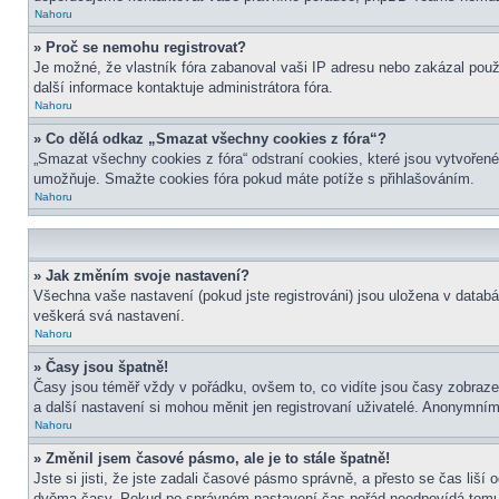
Nahoru
» Proč se nemohu registrovat?
Je možné, že vlastník fóra zabanoval vaši IP adresu nebo zakázal použit
další informace kontaktuje administrátora fóra.
Nahoru
» Co dělá odkaz „Smazat všechny cookies z fóra“?
„Smazat všechny cookies z fóra“ odstraní cookies, které jsou vytvořené
umožňuje. Smažte cookies fóra pokud máte potíže s přihlašováním.
Nahoru
» Jak změním svoje nastavení?
Všechna vaše nastavení (pokud jste registrováni) jsou uložena v datab
veškerá svá nastavení.
Nahoru
» Časy jsou špatně!
Časy jsou téměř vždy v pořádku, ovšem to, co vidíte jsou časy zobraz
a další nastavení si mohou měnit jen registrovaní uživatelé. Anonymní
Nahoru
» Změnil jsem časové pásmo, ale je to stále špatně!
Jste si jisti, že jste zadali časové pásmo správně, a přesto se čas liš
dvěma časy. Pokud po správném nastavení čas pořád neodpovídá tomu 