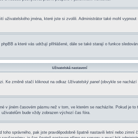
í uživatelského jména, které jste si zvolili. Administrátor také mohl vypnout
 phpBB a které vás udržují přihlášené, dále se také starají o funkce sledová
Uživatelská nastavení
ázi. Ke změně stačí kliknout na odkaz
Uživatelský panel
(obvykle se nachází 
ené v jiném časovém pásmu než v tom, ve kterém se nacházíte. Pokud je to 
m uživatelům bude vždy zobrazen výchozí čas fóra.
í od toho správného, pak jste pravděpodobně špatně nastavili letní nebo zimn
současnému, je čas špatně nastaven přímo na serveru a musí být administr