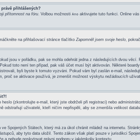
 právě přihlášených?
ji přítomnost na fóru
. Volbou možnosti
aktivujete tuto funkci. Online vá
Ano
máčkněte na přihlašovací stránce tlačítko
Zapomněl jsem svoje heslo
, pokrač
okud jsou v pořádku, pak se mohla odehrát jedna z následujících dvou věcí. 
Pokud toto není ten případ, pak váš účet musí být aktivován. Některé boardy
gistrovali, byli byste k tomuto vyzváni. Pokud vám byl zaslán e-mail, následu
em, proč se aktivace používá, je zmenšit možnost výskytu
nežádoucích
uživat
it?!
eslo (zkontrolujte e-mail, který jste obdrželi při registraci) nebo administrá
ě odstraňují uživatelé, kteří ničím nepřispěli, aby se zmenšila velikost data
 ve Spojených Státech, který má za úkol chránit mládež na internetu. Stránky
pců, aby tyto data uložil. Tento zákon však platí pouze v jurisdikci Spojených
 a nebude poskytovat právni podporu v jakémkoliv kontextu.