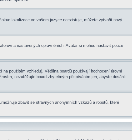
. Pokud lokalizace ve vašem jazyce neexistuje, můžete vytvořit nový
rátorovi a nastavených oprávněních. Avatar si mohou nastavit pouze
í na použitém vzhledu). Většina boardů používají hodnocení úrovní
. Prosím, nezatěžujte board zbytečným přispíváním jen, abyste dosáhli
ní umožňuje zbavit se otravných anonymních vzkazů a robotů, které