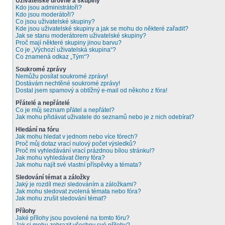
Uživatelské úrovně a skupiny
Kdo jsou administrátoři?
Kdo jsou moderátoři?
Co jsou uživatelské skupiny?
Kde jsou uživatelské skupiny a jak se mohu do některé zařadit?
Jak se stanu moderátorem uživatelské skupiny?
Proč mají některé skupiny jinou barvu?
Co je „Výchozí uživatelská skupina“?
Co znamená odkaz „Tým“?
Soukromé zprávy
Nemůžu posílat soukromé zprávy!
Dostávám nechtěné soukromé zprávy!
Dostal jsem spamový a obtížný e-mail od někoho z fóra!
Přátelé a nepřátelé
Co je můj seznam přátel a nepřátel?
Jak mohu přidávat uživatele do seznamů nebo je z nich odebírat?
Hledání na fóru
Jak mohu hledat v jednom nebo více fórech?
Proč můj dotaz vrací nulový počet výsledků?
Proč mi vyhledávání vrací prázdnou bílou stránku!?
Jak mohu vyhledávat členy fóra?
Jak mohu najít své vlastní příspěvky a témata?
Sledování témat a záložky
Jaký je rozdíl mezi sledováním a záložkami?
Jak mohu sledovat zvolená témata nebo fóra?
Jak mohu zrušit sledování témat?
Přílohy
Jaké přílohy jsou povolené na tomto fóru?