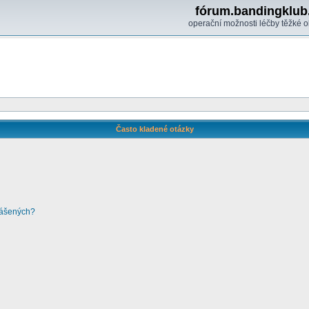
fórum.bandingklub
operační možnosti léčby těžké o
Často kladené otázky
lášených?