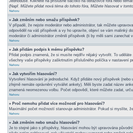
Jednoduše. Klikněte na příslušné tlačítko na obrazovce fóra nebo témat
(Např.
Můžete přidat nová téma do tohoto fóra, Můžete hlasovat v tomto 
Nahoru
» Jak změním nebo smažu příspěvek?
V případě, že nejste moderátor nebo administrátor, tak můžete upravov
odpověděl na váš příspěvek a vy ho upravíte, objeví se vám malinký dod
moderátor či administrátor změnili příspěvek (ti by měli sami zanechat
Nahoru
» Jak přidám podpis k mému příspěvku?
Přidat podpis znamená, že si musíte nejdřív nějaký vytvořit. To uděláte
všechny vaše příspěvky zaškrtnutím příslušného políčka v nastavení pr
Nahoru
» Jak vytvořím hlasování?
Vytvoření hlasování je jednoduché. Když přidáte nový příspěvek (nebo u
zřejmě nemáte oprávnění vytvářet ankety). Měli byste zadat název ank
znamená neomezenou volbu. Počet odpovědí, které můžete zadat, určuj
Nahoru
» Proč nemohu přidat více možností pro hlasování?
Maximální počet možností stanovuje administrátor. Pokud si myslíte, že
Nahoru
» Jak změním nebo smažu hlasování?
Je to stejné jako s příspěvky, hlasování mohou být upravována původní