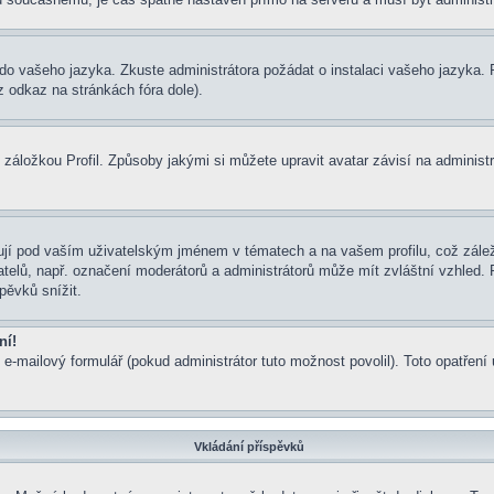
um do vašeho jazyka. Zkuste administrátora požádat o instalaci vašeho jazyka
 odkaz na stránkách fóra dole).
záložkou Profil. Způsoby jakými si můžete upravit avatar závisí na administ
jí pod vaším uživatelským jménem v tématech a na vašem profilu, což zálež
ivatelů, např. označení moderátorů a administrátorů může mít zvláštní vzhled
pěvků snížit.
ní!
 e-mailový formulář (pokud administrátor tuto možnost povolil). Toto opatře
Vkládání příspěvků