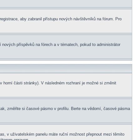
 registrace, aby zabranil přístupu nových návštěvníků na fórum. Pro
ní nových příspěvků na fórech a v tématech, pokud to administrátor
v horní části stránky). V následném rozhraní je možné si změnit
tak, změňte si časové pásmo v profilu. Berte na vědomí, časové pásma
í čas, v uživatelském panelu máte ruční možnost přepnout mezi těmito
átorem opraven.