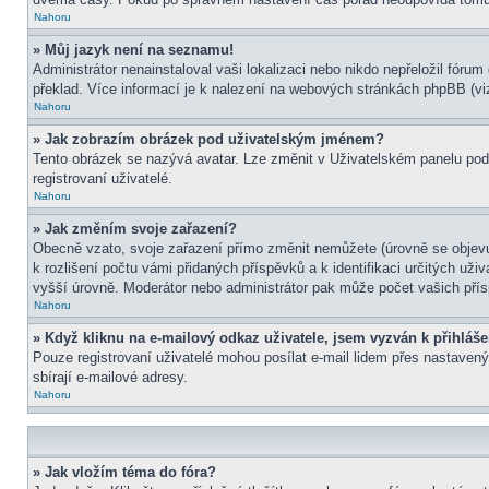
Nahoru
» Můj jazyk není na seznamu!
Administrátor nenainstaloval vaši lokalizaci nebo nikdo nepřeložil fór
překlad. Více informací je k nalezení na webových stránkách phpBB (viz
Nahoru
» Jak zobrazím obrázek pod uživatelským jménem?
Tento obrázek se nazývá avatar. Lze změnit v Uživatelském panelu pod 
registrovaní uživatelé.
Nahoru
» Jak změním svoje zařazení?
Obecně vzato, svoje zařazení přímo změnit nemůžete (úrovně se objevu
k rozlišení počtu vámi přidaných příspěvků a k identifikaci určitých už
vyšší úrovně. Moderátor nebo administrátor pak může počet vašich přís
Nahoru
» Když kliknu na e-mailový odkaz uživatele, jsem vyzván k přihláše
Pouze registrovaní uživatelé mohou posílat e-mail lidem přes nastavený
sbírají e-mailové adresy.
Nahoru
» Jak vložím téma do fóra?