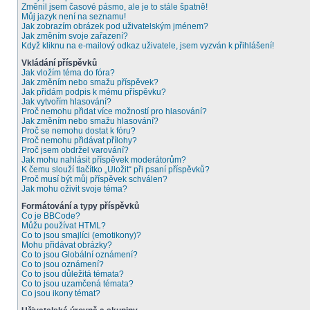
Změnil jsem časové pásmo, ale je to stále špatně!
Můj jazyk není na seznamu!
Jak zobrazím obrázek pod uživatelským jménem?
Jak změním svoje zařazení?
Když kliknu na e-mailový odkaz uživatele, jsem vyzván k přihlášení!
Vkládání příspěvků
Jak vložím téma do fóra?
Jak změním nebo smažu příspěvek?
Jak přidám podpis k mému příspěvku?
Jak vytvořím hlasování?
Proč nemohu přidat více možností pro hlasování?
Jak změním nebo smažu hlasování?
Proč se nemohu dostat k fóru?
Proč nemohu přidávat přílohy?
Proč jsem obdržel varování?
Jak mohu nahlásit příspěvek moderátorům?
K čemu slouží tlačítko „Uložit“ při psaní příspěvků?
Proč musí být můj příspěvek schválen?
Jak mohu oživit svoje téma?
Formátování a typy příspěvků
Co je BBCode?
Můžu používat HTML?
Co to jsou smajlíci (emotikony)?
Mohu přidávat obrázky?
Co to jsou Globální oznámení?
Co to jsou oznámení?
Co to jsou důležitá témata?
Co to jsou uzamčená témata?
Co jsou ikony témat?