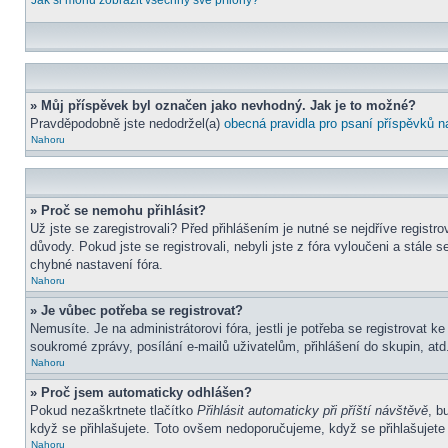
Jak si mohu zobrazit všechny své přílohy?
» Můj příspěvek byl označen jako nevhodný. Jak je to možné?
Pravděpodobně jste nedodržel(a)
obecná pravidla pro psaní příspěvků n
Nahoru
» Proč se nemohu přihlásit?
Už jste se zaregistrovali? Před přihlášením je nutné se nejdříve regist
důvody. Pokud jste se registrovali, nebyli jste z fóra vyloučeni a stál
chybné nastavení fóra.
Nahoru
» Je vůbec potřeba se registrovat?
Nemusíte. Je na administrátorovi fóra, jestli je potřeba se registrova
soukromé zprávy, posílání e-mailů uživatelům, přihlášení do skupin, atd.
Nahoru
» Proč jsem automaticky odhlášen?
Pokud nezaškrtnete tlačítko
Přihlásit automaticky při příští návštěvě
, b
když se přihlašujete. Toto ovšem nedoporučujeme, když se přihlašujete z
Nahoru