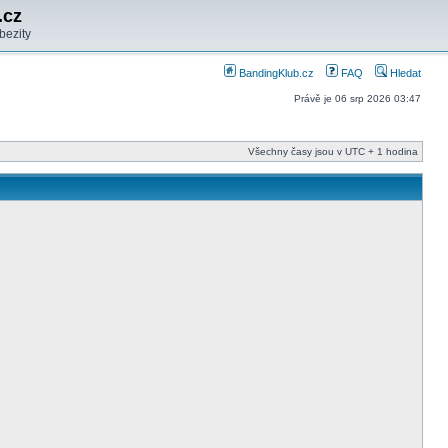
.cz
bezity
BandingKlub.cz
FAQ
Hledat
Právě je 06 srp 2026 03:47
Všechny časy jsou v UTC + 1 hodina