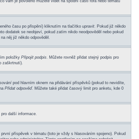
 co vám je povoleno můžete vidět na spodní části fóra nebo tématu
eného času po přispění) kliknutím na tlačítko
upravit
. Pokud již někdo
Tento dodatek se neobjeví, pokud zatím nikdo neodpověděl nebo pokud
 na něj již někdo odpověděl.
ním položky
Připojit podpis
. Můžete rovněž přidat stejný podpis pro
 zaškrtnutí).
asování
pod hlavním oknem na přidávání příspěvků (pokud to nevidíte,
 na
Přidat odpověď
. Můžete také přidat časový limit pro anketu, kde 0
 pro další informace.
první příspěvek v tématu (toto je vždy s hlasováním spojeno). Pokud