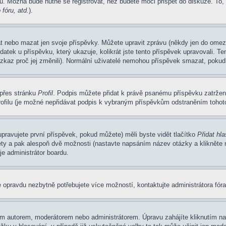
u. Možná bude nutné se registrovat, než budete moci přispět do diskuze. To,
fóru, atd.
).
at nebo mazat jen svoje příspěvky. Můžete upravit zprávu (někdy jen do omez
atek u příspěvku, který ukazuje, kolikrát jste tento příspěvek upravovali. 
 vzkaz proč jej změnili). Normální uživatelé nemohou příspěvek smazat, pokud
 přes stránku
Profil
. Podpis můžete přidat k právě psanému příspěvku zatrže
ofilu (je možné nepřidávat podpis k vybraným příspěvkům odstraněním tohoto
pravujete první příspěvek, pokud můžete) měli byste vidět tlačítko
Přidat hl
ety a pak alespoň dvě možnosti (nastavte napsáním název otázky a klikněte
e administrátor boardu.
 opravdu nezbytně potřebujete více možností, kontaktujte administrátora fóra
m autorem, moderátorem nebo administrátorem. Úpravu zahájíte kliknutím na 