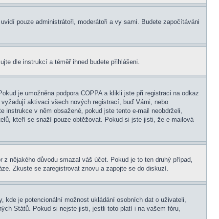
s uvidí pouze administrátoři, moderátoři a vy sami. Budete započítáváni
ujte dle instrukcí a téměř ihned budete přihlášeni.
Pokud je umožněna podpora COPPA a klikli jste při registraci na odkaz
 vyžadují aktivaci všech nových registrací, buď Vámi, nebo
jte instrukce v něm obsažené, pokud jste tento e-mail neobdrželi,
elů, kteří se snaží pouze obtěžovat. Pokud si jste jisti, že e-mailová
tor z nějakého důvodu smazal váš účet. Pokud je to ten druhý případ,
báze. Zkuste se zaregistrovat znovu a zapojte se do diskuzí.
, kde je potencionální možnost ukládání osobních dat o uživateli,
 Států. Pokud si nejste jisti, jestli toto platí i na vašem fóru,