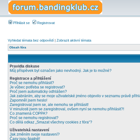
Přihlásit se
Registrovat
Vyhledat témata bez odpovědí
|
Zobrazit aktivní témata
Obsah fóra
Pravidla diskuse
Můj příspěvek byl označen jako nevhodný. Jak je to možné?
Registrace a přihlášení
Proč se nemohu přihlásit?
Je vůbec potřeba se registrovat?
Proč jsem automaticky odhlášen?
Jak zabráním, aby se moje uživatelské jméno objevilo v seznamu právě přih
Zapomněl jsem heslo!
Zaregistroval jsem se, ale nemohu se přihlásit!
V minulosti jsem se zaregistroval, ovšem nyní se nemohu přihlásit?!
Co znamená COPPA?
Proč se nemohu registrovat?
Co dělá odkaz „Smazat všechny cookies z fóra“?
Uživatelská nastavení
Jak změním svoje nastavení?
Časy jsou špatně!