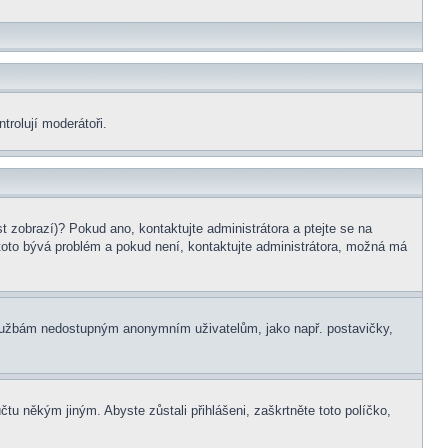
trolují moderátoři.
t zobrazí)? Pokud ano, kontaktujte administrátora a ptejte se na
le toto bývá problém a pokud není, kontaktujte administrátora, možná má
m službám nedostupným anonymním uživatelům, jako např. postavičky,
čtu někým jiným. Abyste zůstali přihlášeni, zaškrtněte toto políčko,