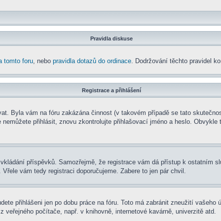
Pravidla diskuse
a tomto foru
, nebo
pravidla dotazů do ordinace
. Dodržování těchto pravidel kon
Registrace a přihlášení
rovat. Byla vám na fóru zakázána činnost (v takovém případě se tato skutečnos
e se nemůžete přihlásit, znovu zkontrolujte přihlašovací jméno a heslo. Obvyk
t ke vkládání příspěvků. Samozřejmě, že registrace vám dá přístup k ostatní
 Vřele vám tedy registraci doporučujeme. Zabere to jen pár chvil.
udete přihlášeni jen po dobu práce na fóru. Toto má zabránit zneužití vašeho ú
 veřejného počítače, např. v knihovně, internetové kavárně, univerzitě atd.