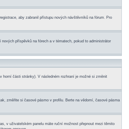
 registrace, aby zabranil přístupu nových návštěvníků na fórum. Pro
ní nových příspěvků na fórech a v tématech, pokud to administrátor
v horní části stránky). V následném rozhraní je možné si změnit
tak, změňte si časové pásmo v profilu. Berte na vědomí, časové pásma
í čas, v uživatelském panelu máte ruční možnost přepnout mezi těmito
átorem opraven.