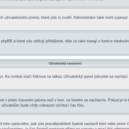
í uživatelského jména, které jste si zvolili. Administrátor také mohl vypnout
 phpBB a které vás udržují přihlášené, dále se také starají o funkce sledová
Uživatelská nastavení
ázi. Ke změně stačí kliknout na odkaz
Uživatelský panel
(obvykle se nachází 
ené v jiném časovém pásmu než v tom, ve kterém se nacházíte. Pokud je to 
m uživatelům bude vždy zobrazen výchozí čas fóra.
í od toho správného, pak jste pravděpodobně špatně nastavili letní nebo zimn
současnému, je čas špatně nastaven přímo na serveru a musí být administr