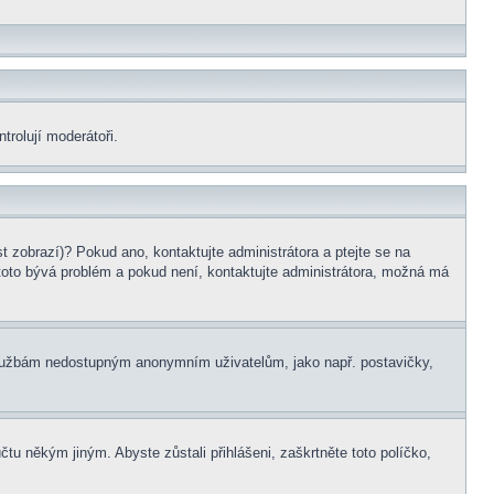
trolují moderátoři.
t zobrazí)? Pokud ano, kontaktujte administrátora a ptejte se na
le toto bývá problém a pokud není, kontaktujte administrátora, možná má
m službám nedostupným anonymním uživatelům, jako např. postavičky,
čtu někým jiným. Abyste zůstali přihlášeni, zaškrtněte toto políčko,