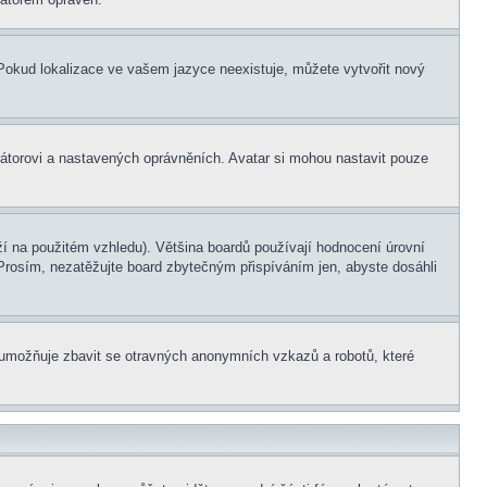
. Pokud lokalizace ve vašem jazyce neexistuje, můžete vytvořit nový
rátorovi a nastavených oprávněních. Avatar si mohou nastavit pouze
í na použitém vzhledu). Většina boardů používají hodnocení úrovní
. Prosím, nezatěžujte board zbytečným přispíváním jen, abyste dosáhli
ní umožňuje zbavit se otravných anonymních vzkazů a robotů, které