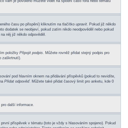
 co vám je povoleno můžete vidět na spodní části fóra nebo tématu
eného času po přispění) kliknutím na tlačítko
upravit
. Pokud již někdo
Tento dodatek se neobjeví, pokud zatím nikdo neodpověděl nebo pokud
 na něj již někdo odpověděl.
ním položky
Připojit podpis
. Můžete rovněž přidat stejný podpis pro
 zaškrtnutí).
asování
pod hlavním oknem na přidávání příspěvků (pokud to nevidíte,
 na
Přidat odpověď
. Můžete také přidat časový limit pro anketu, kde 0
 pro další informace.
první příspěvek v tématu (toto je vždy s hlasováním spojeno). Pokud