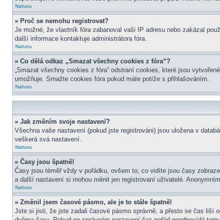
Nahoru
» Proč se nemohu registrovat?
Je možné, že vlastník fóra zabanoval vaši IP adresu nebo zakázal použit
další informace kontaktuje administrátora fóra.
Nahoru
» Co dělá odkaz „Smazat všechny cookies z fóra“?
„Smazat všechny cookies z fóra“ odstraní cookies, které jsou vytvořené
umožňuje. Smažte cookies fóra pokud máte potíže s přihlašováním.
Nahoru
» Jak změním svoje nastavení?
Všechna vaše nastavení (pokud jste registrováni) jsou uložena v datab
veškerá svá nastavení.
Nahoru
» Časy jsou špatně!
Časy jsou téměř vždy v pořádku, ovšem to, co vidíte jsou časy zobraz
a další nastavení si mohou měnit jen registrovaní uživatelé. Anonymní
Nahoru
» Změnil jsem časové pásmo, ale je to stále špatně!
Jste si jisti, že jste zadali časové pásmo správně, a přesto se čas liš
dvěma časy. Pokud po správném nastavení čas pořád neodpovídá tomu 