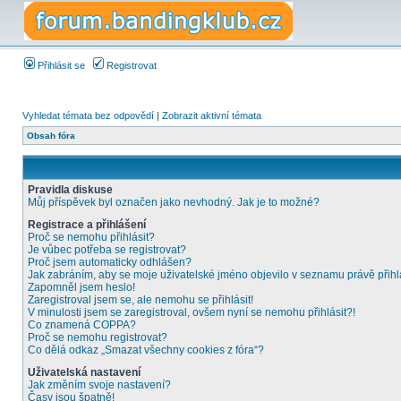
Přihlásit se
Registrovat
Vyhledat témata bez odpovědí
|
Zobrazit aktivní témata
Obsah fóra
Pravidla diskuse
Můj příspěvek byl označen jako nevhodný. Jak je to možné?
Registrace a přihlášení
Proč se nemohu přihlásit?
Je vůbec potřeba se registrovat?
Proč jsem automaticky odhlášen?
Jak zabráním, aby se moje uživatelské jméno objevilo v seznamu právě přih
Zapomněl jsem heslo!
Zaregistroval jsem se, ale nemohu se přihlásit!
V minulosti jsem se zaregistroval, ovšem nyní se nemohu přihlásit?!
Co znamená COPPA?
Proč se nemohu registrovat?
Co dělá odkaz „Smazat všechny cookies z fóra“?
Uživatelská nastavení
Jak změním svoje nastavení?
Časy jsou špatně!