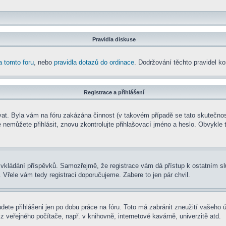
Pravidla diskuse
a tomto foru
, nebo
pravidla dotazů do ordinace
. Dodržování těchto pravidel kon
Registrace a přihlášení
rovat. Byla vám na fóru zakázána činnost (v takovém případě se tato skutečnos
e se nemůžete přihlásit, znovu zkontrolujte přihlašovací jméno a heslo. Obvyk
t ke vkládání příspěvků. Samozřejmě, že registrace vám dá přístup k ostatní
 Vřele vám tedy registraci doporučujeme. Zabere to jen pár chvil.
udete přihlášeni jen po dobu práce na fóru. Toto má zabránit zneužití vašeho ú
 veřejného počítače, např. v knihovně, internetové kavárně, univerzitě atd.