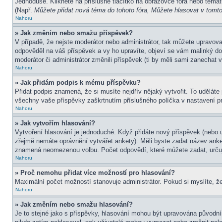
Jednoduše. Klikněte na příslušné tlačítko na obrazovce fóra nebo témat
(Např.
Můžete přidat nová téma do tohoto fóra, Můžete hlasovat v tomto 
Nahoru
» Jak změním nebo smažu příspěvek?
V případě, že nejste moderátor nebo administrátor, tak můžete upravov
odpověděl na váš příspěvek a vy ho upravíte, objeví se vám malinký dod
moderátor či administrátor změnili příspěvek (ti by měli sami zanechat
Nahoru
» Jak přidám podpis k mému příspěvku?
Přidat podpis znamená, že si musíte nejdřív nějaký vytvořit. To uděláte
všechny vaše příspěvky zaškrtnutím příslušného políčka v nastavení pr
Nahoru
» Jak vytvořím hlasování?
Vytvoření hlasování je jednoduché. Když přidáte nový příspěvek (nebo u
zřejmě nemáte oprávnění vytvářet ankety). Měli byste zadat název ank
znamená neomezenou volbu. Počet odpovědí, které můžete zadat, určuj
Nahoru
» Proč nemohu přidat více možností pro hlasování?
Maximální počet možností stanovuje administrátor. Pokud si myslíte, že
Nahoru
» Jak změním nebo smažu hlasování?
Je to stejné jako s příspěvky, hlasování mohou být upravována původní