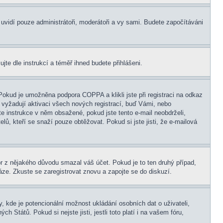
s uvidí pouze administrátoři, moderátoři a vy sami. Budete započítáváni
ujte dle instrukcí a téměř ihned budete přihlášeni.
Pokud je umožněna podpora COPPA a klikli jste při registraci na odkaz
 vyžadují aktivaci všech nových registrací, buď Vámi, nebo
jte instrukce v něm obsažené, pokud jste tento e-mail neobdrželi,
elů, kteří se snaží pouze obtěžovat. Pokud si jste jisti, že e-mailová
tor z nějakého důvodu smazal váš účet. Pokud je to ten druhý případ,
báze. Zkuste se zaregistrovat znovu a zapojte se do diskuzí.
, kde je potencionální možnost ukládání osobních dat o uživateli,
 Států. Pokud si nejste jisti, jestli toto platí i na vašem fóru,