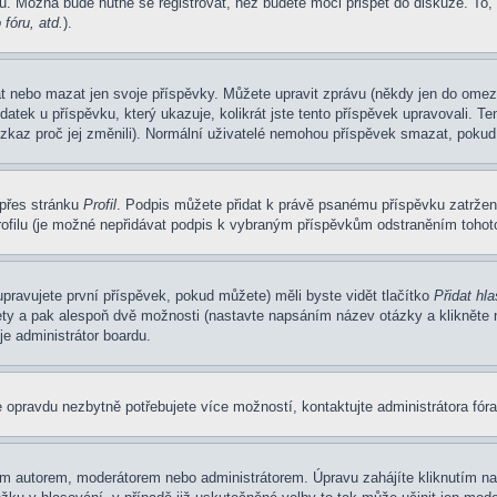
u. Možná bude nutné se registrovat, než budete moci přispět do diskuze. To,
fóru, atd.
).
at nebo mazat jen svoje příspěvky. Můžete upravit zprávu (někdy jen do omez
atek u příspěvku, který ukazuje, kolikrát jste tento příspěvek upravovali. 
 vzkaz proč jej změnili). Normální uživatelé nemohou příspěvek smazat, pokud
 přes stránku
Profil
. Podpis můžete přidat k právě psanému příspěvku zatrže
ofilu (je možné nepřidávat podpis k vybraným příspěvkům odstraněním tohoto
pravujete první příspěvek, pokud můžete) měli byste vidět tlačítko
Přidat hl
ety a pak alespoň dvě možnosti (nastavte napsáním název otázky a klikněte
e administrátor boardu.
 opravdu nezbytně potřebujete více možností, kontaktujte administrátora fóra
m autorem, moderátorem nebo administrátorem. Úpravu zahájíte kliknutím na 