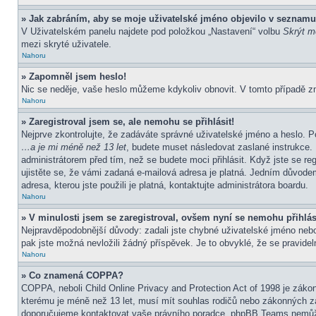
» Jak zabráním, aby se moje uživatelské jméno objevilo v seznamu
V Uživatelském panelu najdete pod položkou „Nastavení“ volbu
Skrýt mo
mezi skryté uživatele.
Nahoru
» Zapomněl jsem heslo!
Nic se neděje, vaše heslo můžeme kdykoliv obnovit. V tomto případě z
Nahoru
» Zaregistroval jsem se, ale nemohu se přihlásit!
Nejprve zkontrolujte, že zadáváte správné uživatelské jméno a heslo. P
…a je mi méně než 13 let
, budete muset následovat zaslané instrukce. 
administrátorem před tím, než se budete moci přihlásit. Když jste se re
ujistěte se, že vámi zadaná e-mailová adresa je platná. Jedním důvod
adresa, kterou jste použili je platná, kontaktujte administrátora boardu.
Nahoru
» V minulosti jsem se zaregistroval, ovšem nyní se nemohu přihlás
Nejpravděpodobnější důvody: zadali jste chybné uživatelské jméno nebo h
pak jste možná nevložili žádný příspěvek. Je to obvyklé, že se pravideln
Nahoru
» Co znamená COPPA?
COPPA, neboli Child Online Privacy and Protection Act of 1998 je zákon
kterému je méně než 13 let, musí mít souhlas rodičů nebo zákonných zástu
doporučujeme kontaktovat vaše právního poradce, phpBB Teams nemůže