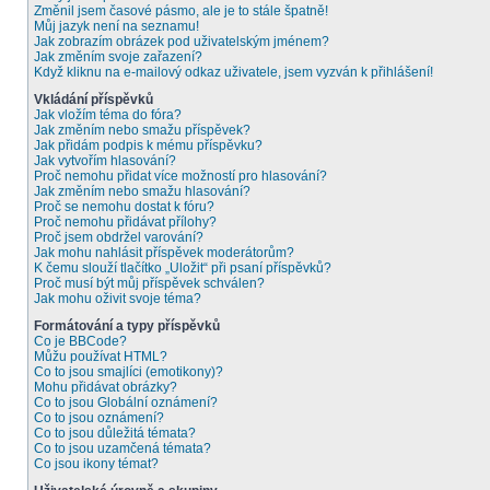
Změnil jsem časové pásmo, ale je to stále špatně!
Můj jazyk není na seznamu!
Jak zobrazím obrázek pod uživatelským jménem?
Jak změním svoje zařazení?
Když kliknu na e-mailový odkaz uživatele, jsem vyzván k přihlášení!
Vkládání příspěvků
Jak vložím téma do fóra?
Jak změním nebo smažu příspěvek?
Jak přidám podpis k mému příspěvku?
Jak vytvořím hlasování?
Proč nemohu přidat více možností pro hlasování?
Jak změním nebo smažu hlasování?
Proč se nemohu dostat k fóru?
Proč nemohu přidávat přílohy?
Proč jsem obdržel varování?
Jak mohu nahlásit příspěvek moderátorům?
K čemu slouží tlačítko „Uložit“ při psaní příspěvků?
Proč musí být můj příspěvek schválen?
Jak mohu oživit svoje téma?
Formátování a typy příspěvků
Co je BBCode?
Můžu používat HTML?
Co to jsou smajlíci (emotikony)?
Mohu přidávat obrázky?
Co to jsou Globální oznámení?
Co to jsou oznámení?
Co to jsou důležitá témata?
Co to jsou uzamčená témata?
Co jsou ikony témat?