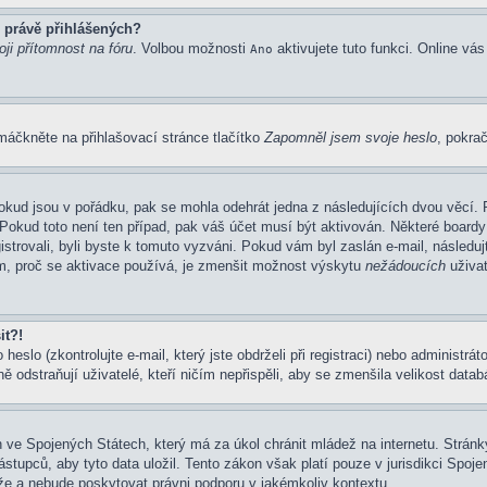
 právě přihlášených?
ji přítomnost na fóru
. Volbou možnosti
aktivujete tuto funkci. Online vá
Ano
máčkněte na přihlašovací stránce tlačítko
Zapomněl jsem svoje heslo
, pokrač
okud jsou v pořádku, pak se mohla odehrát jedna z následujících dvou věcí. 
Pokud toto není ten případ, pak váš účet musí být aktivován. Některé boardy
gistrovali, byli byste k tomuto vyzváni. Pokud vám byl zaslán e-mail, následu
em, proč se aktivace používá, je zmenšit možnost výskytu
nežádoucích
uživat
it?!
eslo (zkontrolujte e-mail, který jste obdrželi při registraci) nebo administrá
ě odstraňují uživatelé, kteří ničím nepřispěli, aby se zmenšila velikost data
 ve Spojených Státech, který má za úkol chránit mládež na internetu. Stránky
pců, aby tyto data uložil. Tento zákon však platí pouze v jurisdikci Spojených
 a nebude poskytovat právni podporu v jakémkoliv kontextu.