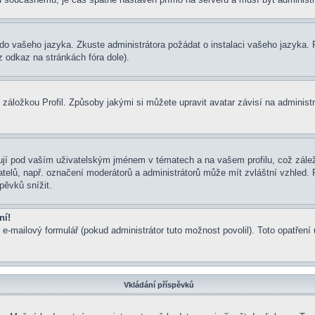
um do vašeho jazyka. Zkuste administrátora požádat o instalaci vašeho jazyka
 odkaz na stránkách fóra dole).
záložkou Profil. Způsoby jakými si můžete upravit avatar závisí na administ
jí pod vaším uživatelským jménem v tématech a na vašem profilu, což zálež
ivatelů, např. označení moderátorů a administrátorů může mít zvláštní vzhled
pěvků snížit.
ní!
 e-mailový formulář (pokud administrátor tuto možnost povolil). Toto opatře
Vkládání příspěvků