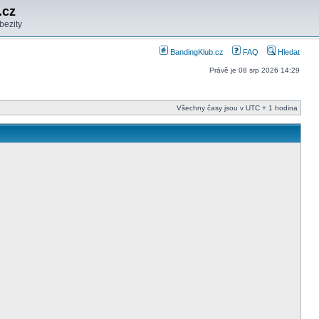
.cz
bezity
BandingKlub.cz
FAQ
Hledat
Právě je 08 srp 2026 14:29
Všechny časy jsou v UTC + 1 hodina