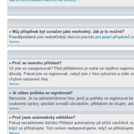
Jak si mohu zobrazit všechny své přílohy?
» Můj příspěvek byl označen jako nevhodný. Jak je to možné?
Pravděpodobně jste nedodržel(a)
obecná pravidla pro psaní příspěvků n
Nahoru
» Proč se nemohu přihlásit?
Už jste se zaregistrovali? Před přihlášením je nutné se nejdříve regist
důvody. Pokud jste se registrovali, nebyli jste z fóra vyloučeni a stál
chybné nastavení fóra.
Nahoru
» Je vůbec potřeba se registrovat?
Nemusíte. Je na administrátorovi fóra, jestli je potřeba se registrova
soukromé zprávy, posílání e-mailů uživatelům, přihlášení do skupin, atd.
Nahoru
» Proč jsem automaticky odhlášen?
Pokud nezaškrtnete tlačítko
Přihlásit automaticky při příští návštěvě
, b
když se přihlašujete. Toto ovšem nedoporučujeme, když se přihlašujete z
Nahoru