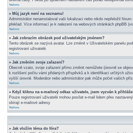
Nahoru
» Můj jazyk není na seznamu!
Administrátor nenainstaloval vaši lokalizaci nebo nikdo nepřeložil fór
překlad. Více informací je k nalezení na webových stránkách phpBB (viz
Nahoru
» Jak zobrazím obrázek pod uživatelským jménem?
Tento obrázek se nazývá avatar. Lze změnit v Uživatelském panelu pod 
registrovaní uživatelé.
Nahoru
» Jak změním svoje zařazení?
Obecně vzato, svoje zařazení přímo změnit nemůžete (úrovně se objevu
k rozlišení počtu vámi přidaných příspěvků a k identifikaci určitých už
vyšší úrovně. Moderátor nebo administrátor pak může počet vašich přís
Nahoru
» Když kliknu na e-mailový odkaz uživatele, jsem vyzván k přihláše
Pouze registrovaní uživatelé mohou posílat e-mail lidem přes nastavený
sbírají e-mailové adresy.
Nahoru
» Jak vložím téma do fóra?