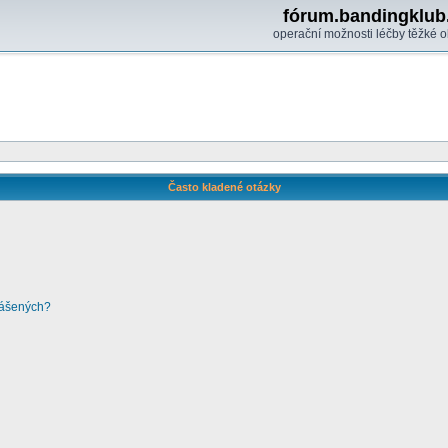
fórum.bandingklub
operační možnosti léčby těžké o
Často kladené otázky
lášených?