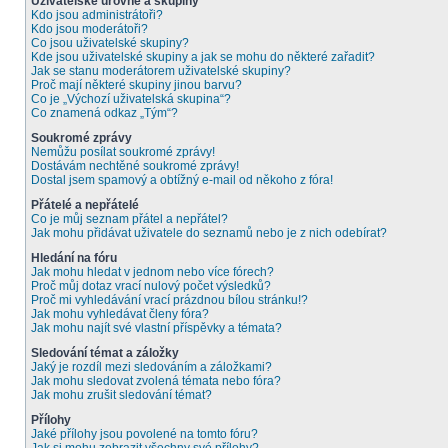
Uživatelské úrovně a skupiny
Kdo jsou administrátoři?
Kdo jsou moderátoři?
Co jsou uživatelské skupiny?
Kde jsou uživatelské skupiny a jak se mohu do některé zařadit?
Jak se stanu moderátorem uživatelské skupiny?
Proč mají některé skupiny jinou barvu?
Co je „Výchozí uživatelská skupina“?
Co znamená odkaz „Tým“?
Soukromé zprávy
Nemůžu posílat soukromé zprávy!
Dostávám nechtěné soukromé zprávy!
Dostal jsem spamový a obtížný e-mail od někoho z fóra!
Přátelé a nepřátelé
Co je můj seznam přátel a nepřátel?
Jak mohu přidávat uživatele do seznamů nebo je z nich odebírat?
Hledání na fóru
Jak mohu hledat v jednom nebo více fórech?
Proč můj dotaz vrací nulový počet výsledků?
Proč mi vyhledávání vrací prázdnou bílou stránku!?
Jak mohu vyhledávat členy fóra?
Jak mohu najít své vlastní příspěvky a témata?
Sledování témat a záložky
Jaký je rozdíl mezi sledováním a záložkami?
Jak mohu sledovat zvolená témata nebo fóra?
Jak mohu zrušit sledování témat?
Přílohy
Jaké přílohy jsou povolené na tomto fóru?